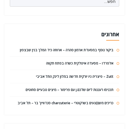
for:
אחרונים
ביקור נוסף במסעדת ארמון סהרה – ארוחה כיד המלך בנין שבצפון
אלפרדו – מסעדה איטלקית כשרה בפתח תקווה
Zutt – פיצריה ניו יורקית חדשה במלון לינק התל אביבי
תכניסו רעננות ליום שלכם.ן עם פרימור – מיצים טבעיים סחוטים
כריכים מש(ו)געים בשרקוטרי – charcuterie סנדוויץ' בר – תל אביב