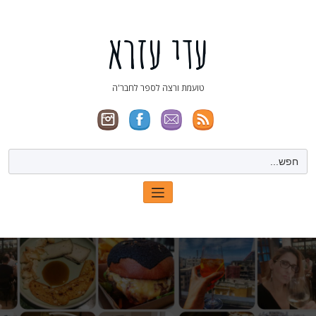
ילוג
תוכן
עדי עזרא
טועמת ורצה לספר לחבר'ה
Search
for: