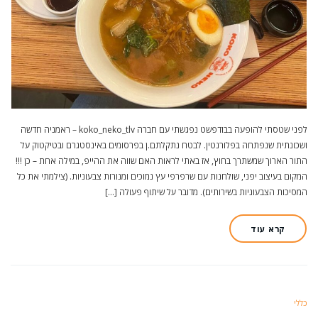
לפני שטסתי להופעה בבודפשט נפגשתי עם חברה koko_neko_tlv – ראמניה חדשה
ושכונתית שנפתחה בפלורנטין. לבטח נתקלתם.ן בפרסומים באינסטגרם ובטיקטוק על
התור הארוך שמשתרך בחוץ, אז באתי לראות האם שווה את ההייפ, במילה אחת – כן !!!
המקום בעיצוב יפני, שולחנות עם שרפרפי עץ נמוכים ומנורות צבעוניות. (צילמתי את כל
המסיכות הצבעוניות בשירותים). מדובר על שיתוף פעולה […]
קרא עוד
כללי