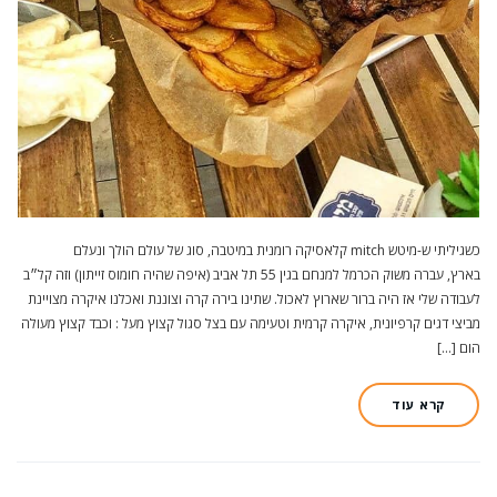
כשגיליתי ש-מיטש mitch קלאסיקה רומנית במיטבה, סוג של עולם הולך ונעלם
בארץ, עברה משוק הכרמל למנחם בגין 55 תל אביב (איפה שהיה חומוס זייתון) וזה קל״ב
לעבודה שלי אז היה ברור שארוץ לאכול. שתינו בירה קרה וצוננת ואכלנו איקרה מצויינת
מביצי דגים קרפיונית, איקרה קרמית וטעימה עם בצל סגול קצוץ מעל : וכבד קצוץ מעולה
הום […]
קרא עוד