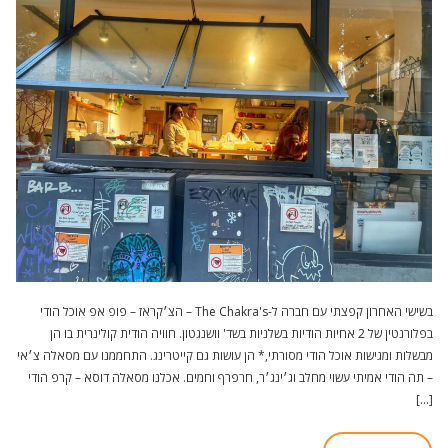
בשישי האחרון קפצתי עם חברה ל-The Chakra's – הצ׳קראז – פופ אפ אוכל הודי
בפלורנטין של 2 אחיות הודיות בשלניות בשד' וושנגטון. חוויה הודית קולינרית בו הן
מבשלות ומגישות אוכל הודי מסורתי,* הן עושות גם קייטרינג. ⁠התחממנו עם מסאלה צ׳אי
– תה הודי אמיתי עשוי מחלב וג׳ינג׳ר, חרפרף וחמים. אכלנו מסאלה דוסא – קרפ הודי
[…]