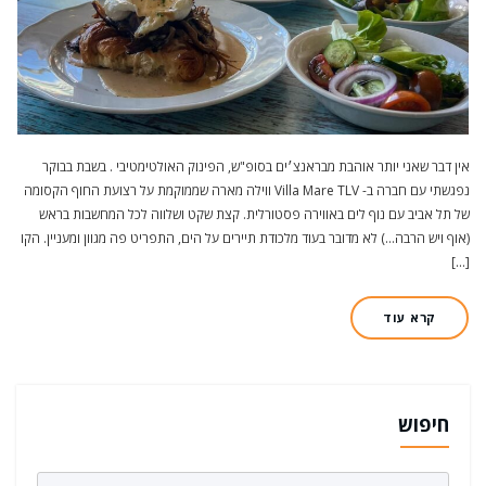
אין דבר שאני יותר אוהבת מבראנצ׳ים בסופ"ש, הפינוק האולטימטיבי . בשבת בבוקר
נפגשתי עם חברה ב- Villa Mare TLV ווילה מארה שממוקמת על רצועת החוף הקסומה
של תל אביב עם נוף לים באווירה פסטורלית. קצת שקט ושלווה לכל המחשבות בראש
(אוף ויש הרבה…) לא מדובר בעוד מלכודת תיירים על הים, התפריט פה מגוון ומעניין. הקו
[…]
קרא עוד
חיפוש
Search