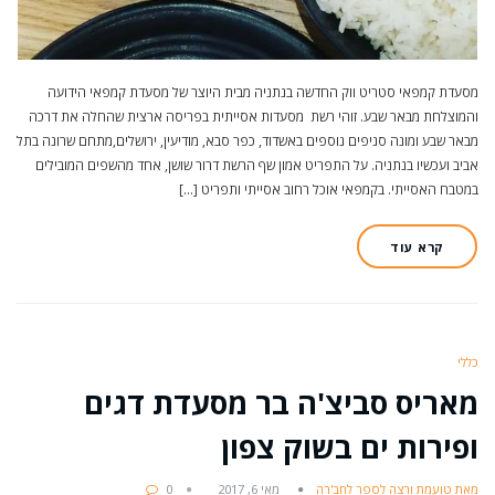
מסעדת קמפאי סטריט ווק החדשה בנתניה מבית היוצר של מסעדת קמפאי הידועה
והמוצלחת מבאר שבע. זוהי רשת מסעדות אסייתית בפריסה ארצית שהחלה את דרכה
מבאר שבע ומונה סניפים נוספים באשדוד, כפר סבא, מודיעין, ירושלים,מתחם שרונה בתל
אביב ועכשיו בנתניה. על התפריט אמון שף הרשת דרור שושן, אחד מהשפים המובילים
במטבח האסייתי. בקמפאי אוכל רחוב אסייתי ותפריט […]
קרא עוד
כללי
מאריס סביצ'ה בר מסעדת דגים
ופירות ים בשוק צפון
מאת טועמת ורצה לספר לחב'רה
מאי 6, 2017
0