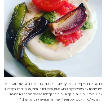
זהו לא ביקור ראשון שלי בסנטה קתרינה וגם לא שני, ישבתי פה הרבה פעמים מאחר ואני
מאד אוהבת את האוכל במקום שהוא פשוט, מדויק ונטול יומרות, מקום שתמיד כייף לחזור
אליו כי מאד נינוח ונעים ובעיקר טעים. סנטה קתרינה ממוקמת במתחם בית הכנסת
הגדול באלנבי תל אביב. מסעדתו של השף תומר אגאי שהיה סו שף של […]