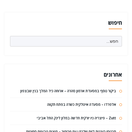
חיפוש
Search
for:
אחרונים
ביקור נוסף במסעדת ארמון סהרה – ארוחה כיד המלך בנין שבצפון
אלפרדו – מסעדה איטלקית כשרה בפתח תקווה
Zutt – פיצריה ניו יורקית חדשה במלון לינק התל אביבי
תכניסו רעננות ליום שלכם.ן עם פרימור – מיצים טבעיים סחוטים