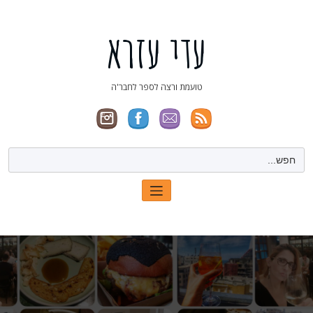
ילוג
תוכן
עדי עזרא
טועמת ורצה לספר לחבר'ה
Search
for: