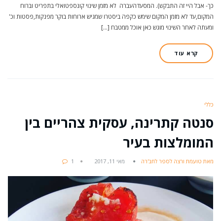
כך- אבל היי זה התבקש). המסעדהעברה לא מזמן שינוי קונספטואלי בתפריט וברוח
המקום,עד לא מזמן המקום שימש כקפה ביסטרו שמגיש ארוחות בוקר מפנקות,פסטות וכ'
ומעתה לאחר השינוי מוגש כאן אוכל ממטבח […]
קרא עוד
כללי
סנטה קתרינה, עסקית צהריים בין
המומלצות בעיר
מאת טועמת ורצה לספר לחב'רה
מאי 11, 2017
1