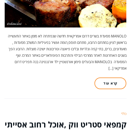
MANOLO מסעדת בשרים דרום אמריקאית חדשה שנפתחה לא מזמן באיזור התעשייה
בראשון לציון במתחם הרובע, מתחם תוסס,הומה ועשיר בפעיליות המשלב מסעדות ,
מועודונים, ברים, בתי קפה וגלריות ובליבו פיאצה וטריבונות ישיבה מוצלות. הרובע הפך
בשנים האחרונות לאחר ממרכזי הבילוי והתרבות הפופולאריים באיזור המרכז. שף
המסעדה בMANOLO והבעלים סימון אורנשטיין ילד ארגנטינה בנה תפריט דרום
אמריקאי […]
קרא עוד
כללי
קמפאי סטריט ווק ,אוכל רחוב אסייתי