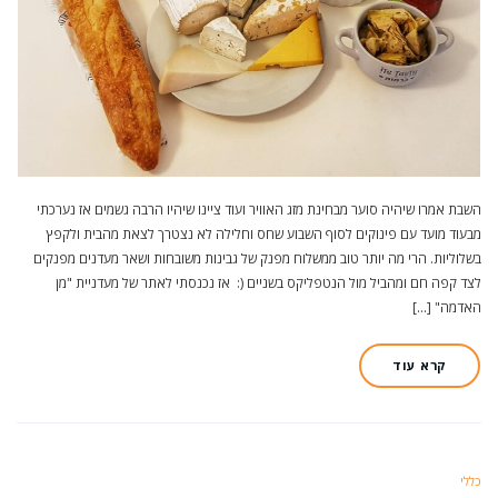
השבת אמרו שיהיה סוער מבחינת מזג האוויר ועוד ציינו שיהיו הרבה גשמים אז נערכתי
מבעוד מועד עם פינוקים לסוף השבוע שחס וחלילה לא נצטרך לצאת מהבית ולקפץ
בשלוליות. הרי מה יותר טוב ממשלוח מפנק של גבינות משובחות ושאר מעדנים מפנקים
לצד קפה חם ומהביל מול הנטפליקס בשניים (: אז נכנסתי לאתר של מעדניית "מן
האדמה" […]
קרא עוד
כללי