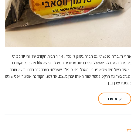
אחרי העבודה נפגשתי עם חברה בשוק לוינסקי, איזור הבית הקודם שלי ומי יודע ביתי
בעתיד (: הגענו ל- Yapani יפני ברחוב מרחביה ממש ליד פיצה lila אהובתי. מקום בו
יוצאים משלוחים של אוניגירי- מאכל יפני פופלרי שאכלתי בעבר כבר בחנויות של מזרח
ומערב בשרונה מרקט למשל, שזה מאותו יצרן בעצם. עד לפני הקורונה אוניגירי יפני שימש
כמטבח יצרן […]
קרא עוד
כללי