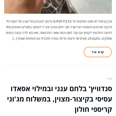
ובכן קראתי לא מעט המלצות על SUPER PIZZA ברחוב לבונטין בתל אביב של השף דויד
פרנקל מפרונטו והאופה יובל שניר מבר לחם וטרם יצא לי לטעום. במוצ"ש האחרון במוד
לפיצה החלטתי לקפוץ עם חבר לשם וכמה שאני התרגשתי, וואו כמו ילדה קטנה בחנות
ממתקים. במקום 24 סוגים של פיצות טריות בצורה מלבנית עם תוספות שונות […]
קרא עוד
כללי
סנדוויץ' בלחם ענני ובמילוי אסאדו
עסיסי בקיצור-מצוין, במשלוח מג'וני
קריספי חולון