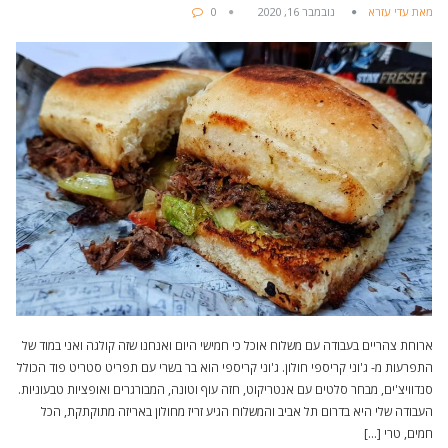
מאת עדי עזרא
נובמבר 16, 2020
0
ארוחת צהריים בעבודה עם משלוח אוכל כי חמישי היום ואנחנו שזה קולגה ואני במוד של
התפרעות מ- ג'וני קריספי חולון. ג'וני קריספי הוא בר בשרי עם תפריט סטריט פוד הכולל
סנדוויצ'ים, מבחר סלטים עם אנטריקוט, חזה עוף וטונה, המבורגרים ואופציות טבעוניות.
העבודה שלי היא בדרום תל אביב והמשלוח הגיע זריז מחולון באריזה מתוקתקת, הכל
חמים, טרי […]