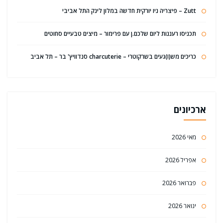
Zutt – פיצריה ניו יורקית חדשה במלון לינק התל אביבי
תכניסו רעננות ליום שלכם.ן עם פרימור – מיצים טבעיים סחוטים
כריכים מש(ו)געים בשרקוטרי – charcuterie סנדוויץ' בר – תל אביב
ארכיונים
מאי 2026
אפריל 2026
פברואר 2026
ינואר 2026