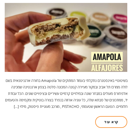
בשיטוטיי באינסטגרם נתקלתי בעמוד המתוקים של Amapola בחורה ארגניטנאית בשם
לולה ממרכז תל אביב ובמקור מעיירה קטנה המכונה סלטה בצפון ארגנטינה שמכינה
אלפחורס מעולים במבחר שונה ובמילויים קרמיים עשיריים ובציפויים שונים. הכל עבודת
יד, ממתכונים של סבתא שלה, כל עוגיה ארוזה בנפרד בצורה בוטיקית ומקסימה והטעמים
חלומיים. הטעם הראשון שטעמתי, PISTACHO , מורכב מעוגיית פיסטוק, מילוי […]
קרא עוד