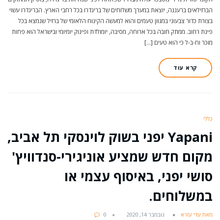
הברזילאים ברעננה, יוצאת במערך משלוחים של בריגדרו בכל רחבי הארץ. הבריגדרו עשוי
בצורת כדור צבעוני במגוון טעמים והוא למעשה הקינוח הלאומי של ברזיל שנמצא בכל
פינת רחוב. ממתק חובה בכל ארוחה, מסיבה, יומולדת ופינוק יומיומי ובישראל הוא פחות
מוכר וח-ב-ל כי הוא טעים […]
קרא עוד
כללי
Yapani יפני בשוק לוינסקי תל אביב,
מקום חדש שמציע אוניגירי-סנדוויץ'
סושי יפני, באיסוף עצמי או
במשלוחים.
מאת עדי עזרא
נובמבר 14, 2020
0