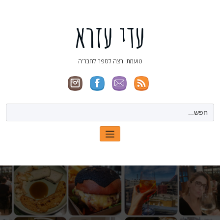
ילוג
תוכן
עדי עזרא
טועמת ורצה לספר לחבר'ה
Search
for: