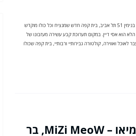
בשישי האחרון נפגשתי עם חברה ב-מפגש אסי בנחלת בנימין 51 תל אביב, בית קפה חדש שמנציח וכל כולו מוקדש
הלא הוא אסי דיין. במקום תערוכת קבע עשירה מעזבונו של
ר לאוכל ואווירה, קולטורה גבירותיי ורבותיי, בית קפה שכולו
חדש בתל אביב, מיצי מיאו – MiZi MeoW, בר