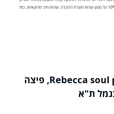
מוזילה "אחוה" את מוצרי המאפה: הנחות בשיעור של 10% על מגוון עוגיות תוצרת החברה. עוגיות מיני מרוקאיות, כתר
רבקה סול פיצה Rebecca soul pizza, פיצה
נמל ת"א