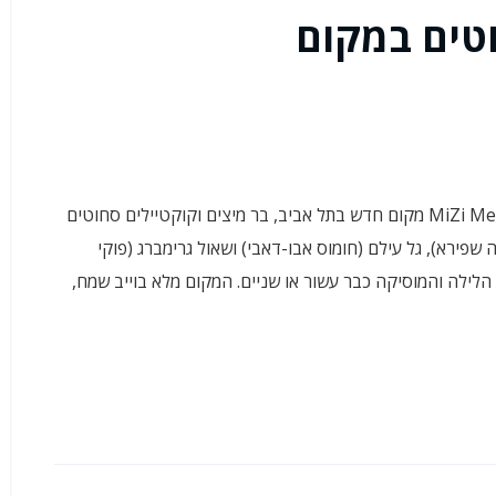
וטים במקום
ערב קליל אחרי העבודה עם חברה ב-מיצי מיאו – MiZi MeoW מקום חדש בתל אביב, בר מיצים וקוקטיילים סחוטים
 שפירא), גל עילם (חומוס אבו-דאבי) ושאול גרימברג (פוקי
הלילה והמוסיקה כבר עשור או שניים. המקום מלא בוייב שמח,