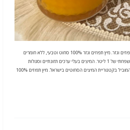
"פרימור" משיקה מיץ סחוט טבעי חדש הלא הוא מיץ תפוזים וגזר. מיץ תפוזים וגזר 100% סחוט וטבעי, ללא חומרים
משמרים, ישווק בבקבוק אישי של 400 מ"ל ובבקבוק משפחתי של 1 ליטר. המיצים בעלי ערכים תזונתיים וסגולות
בריאותיות של גזר טבעי ותפוזים. פרימור הינה המותג המוביל בקטגוריית המיצים הסחוטים בישראל. מיץ תפוזים 100%