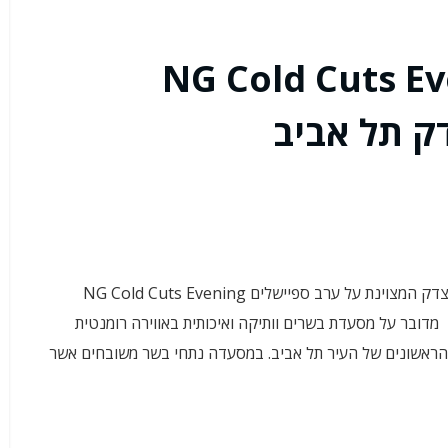
לים NG Cold Cuts Evening
כחברי.ות מועדון כשקיבלנו SMS מ- מסעדת NG נווה צדק המצוינת על ערב ספיישלים NG Cold Cuts Evening
מדובר על מסעדת בשרים וותיקה ואיכותית באווירה רומנטית
 הראשונים של העיר תל אביב. במסעדה נתחי בשר משובחים אשר