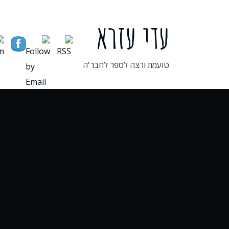
ילוג
תוכן
עדי עזרא
טועמת ורצה לספר לחבר'ה