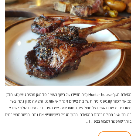
מסעדת השף Hunter house (בית הצייד) של השף באשיר סלימאן מכפר ג'יש (גוש חלב)
מביאה לכפר קונספט וניחוח של בית ציידים אמריקאי אותנטי ומציעה מגוון נתחי בשר
משובחים מיושנים אשר נצליםמול עיני הסועדיםעל אש גלויה בגריל עצים הולנדי שיובא
במיוחד אשר ממוקם במרכז המסעדה. מתוך הגריל השףמוציא את נתחי הבשר המשובחים
ביותר שאפשר למצוא בצפון. […]