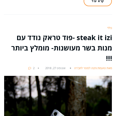
קרא עוד
כללי
steak it izi -פוד טראק נודד עם
מנות בשר מעושנות- מומלץ ביותר
!!!
מאת טועמת ורצה לספר לחב'רה
אוגוסט 27, 2018
2