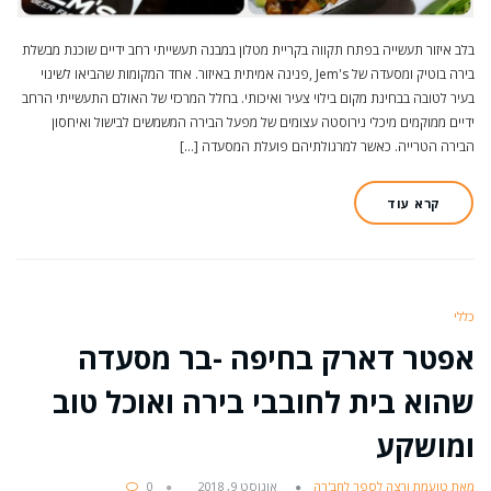
בלב איזור תעשייה בפתח תקווה בקריית מטלון במבנה תעשייתי רחב ידיים שוכנת מבשלת
בירה בוטיק ומסעדה של Jem's ,פנינה אמיתית באיזור. אחד המקומות שהביאו לשינוי
בעיר לטובה בבחינת מקום בילוי צעיר ואיכותי. בחלל המרכזי של האולם התעשייתי הרחב
ידיים ממוקמים מיכלי נירוסטה עצומים של מפעל הבירה המשמשים לבישול ואיחסון
הבירה הטרייה. כאשר למרגולתיהם פועלת המסעדה […]
קרא עוד
כללי
אפטר דארק בחיפה -בר מסעדה
שהוא בית לחובבי בירה ואוכל טוב
ומושקע
מאת טועמת ורצה לספר לחב'רה
אוגוסט 9, 2018
0