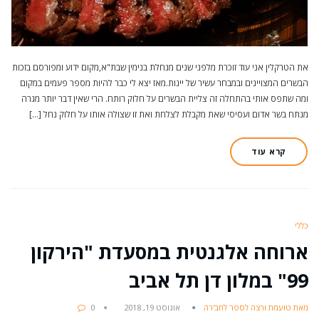
את הטרקלין אני עוד זוכרת מלפני שנים מנחלת בנימין שבת"א,מקום ידוע ומפורסם בזכות
הבשרים המצויינים ובמבחר עשיר של יינות.מאז יצא לי כבר להיות מספר פעמים במקום
ומה שתפס אותי בהתחלה זה צליית הבשרים על חלוק רותח. הרי שאין דבר יותר מגרה
מנתח בשר אדום ועסיסי שאת מקבלת לצלחת ואת זו שצולה אותו על חלוק נחל […]
קרא עוד
כללי
ארוחה אלגנטית במסעדת "הירקון
99" במלון דן תל אביב
מאת טועמת ורצה לספר לחב'רה
אוגוסט 19, 2018
0