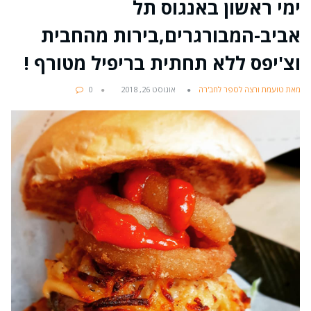
ימי ראשון באנגוס תל
אביב-המבורגרים,בירות מהחבית
וצ'יפס ללא תחתית בריפיל מטורף !
מאת טועמת ורצה לספר לחב'רה
אוגוסט 26, 2018
0