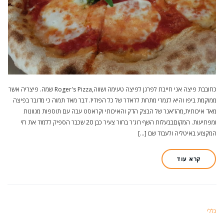
כחובבת פיצה אני חייבת לפרגן לפיצה טעימה ושווה,Roger's Pizza שמה. פיצריה אשר
ממוקמת ביפו והיא לגמרי מתחת לראדר של כל הפודיז. דבר מאד תמוה כי מדובר בפיצה
מאד איכותית,מהז'אנר של הבצק הדק והאיכותי וקראסט עבה עם תוספות מגוונות
ומפתיעות. המקוםבבעלות השף רוג'ר בחור צעיר כבן 20 שכבר הספיק ללמוד את רזי
המקצוע באיטליה ולעבוד שם […]
קרא עוד
כללי