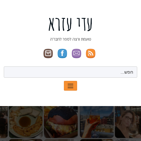
ילוג
תוכן
עדי עזרא
טועמת ורצה לספר לחבר'ה
Search
for: