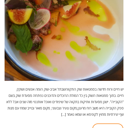
יש חיים ורוח חדשה בסמטאות שוק התקווהשבתל אביב-שוק הומה אנשים ושוקק
חיים. בתוך סמטאות השוק בין כל המולת הרוכלים והדוכנים נפתחה מסעדת שוק בשם
"הקובייה". ישנן מסעדות וותיקות בתקווה של שיפודים ואוכל אותנטי מזה שנים אבל ללא
ספק הקובייה היא משב רוח מרענן,מקום צעיר וצבעוני, מקום מואר ובוייב שמח עם מנות
שף יצירתיות מחוץ לקופסא או שמא נאמר […]