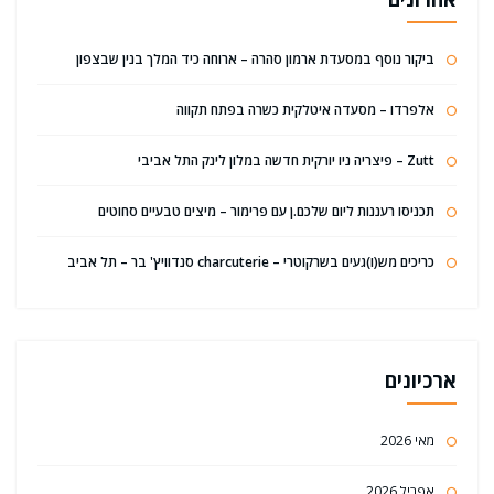
ביקור נוסף במסעדת ארמון סהרה – ארוחה כיד המלך בנין שבצפון
אלפרדו – מסעדה איטלקית כשרה בפתח תקווה
Zutt – פיצריה ניו יורקית חדשה במלון לינק התל אביבי
תכניסו רעננות ליום שלכם.ן עם פרימור – מיצים טבעיים סחוטים
כריכים מש(ו)געים בשרקוטרי – charcuterie סנדוויץ' בר – תל אביב
ארכיונים
מאי 2026
אפריל 2026