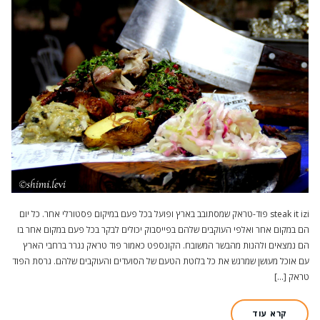
steak it izi פוד-טראק שמסתובב בארץ ופועל בכל פעם במיקום פסטורלי אחר. כל יום
הם במקום אחר ואלפי העוקבים שלהם בפייסבוק יכולים לבקר בכל פעם במקום אחר בו
הם נמצאים ולהנות מהבשר המשובח. הקונספט כאמור פוד טראק נגרר ברחבי הארץ
עם אוכל מעושן שמרגש את כל בלוטת הטעם של הסועדים והעוקבים שלהם. גרסת הפוד
טראק […]
קרא עוד