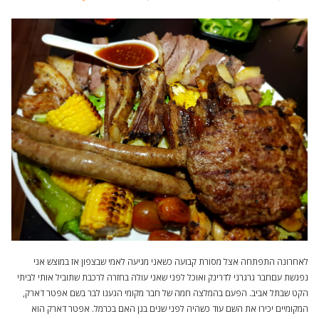
לאחרונה התפתחה אצל מסורת קבועה כשאני מגיעה לאמי שבצפון אז במוצש אני
נפגשת עםחבר גרגרני לדרינק ואוכל לפני שאני עולה בחזרה לרכבת שתוביל אותי לביתי
הקט שבתל אביב. הפעם בהמלצה חמה של חבר מקומי הגענו לבר בשם אפטר דארק,
המקומיים יכירו את השם עוד כשהיה לפני שנים בגן האם בכרמל. אפטר דארק הוא