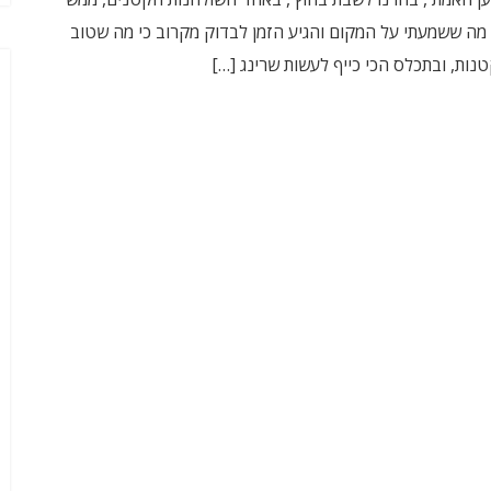
אביבי kind of way כבר מזה זמן מה ששמעתי על המקום והגיע הזמן לבדוק מקרוב כי מה שטוב
נות, ובתכלס הכי כייף לעשות שרינג […]