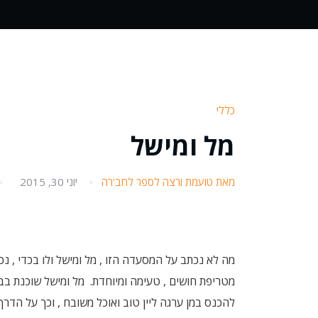
כללי
מל ומישל
מאת טועמת ורצה לספר לחב'רה
יוני 30, 2015
מה לא נכתב על המסעדה הזו , מל ומישל ולו בכדי , נ
מטריפת חושים , טעימה ומיוחדת. מל ומישל שוכנת בב
להכנס במן ערגה ליין טוב ואוכל משובח , וכך על הדרך