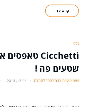
קרא עוד
כללי
Cicchetti טאפ
שטעים פה !
מאת טועמת ורצה לספר לחב'רה
יוני 18, 2015
הגענו לצי'קטי בשעות ערב המוקדמות ,די בפתיחה למ