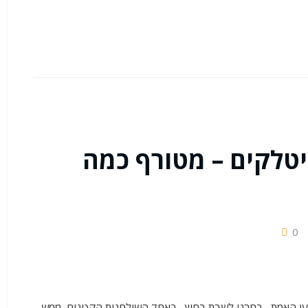
סים איטלקים – מטורף כמה
0
ען האמת , בחרנו לשבת בחוץ , באחד השולחנות הקטנים, ממש