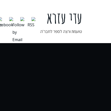
ילוג
תוכן
עדי עזרא
טועמת ורצה לספר לחבר'ה