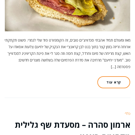
מאז ומעולם תמיד אהבתי סנדוויצ'ים טובים, זה הקומפורט פוד שלי לגמרי. פשוט תקתקתי
ארוחה זריזה בזמן קצר בתוך בגט לבן קראנצ'י את הנקניק של יחיעם צלעות אסאדו על
האש, קצת מריחה של מיונז וחרדל, קצת חסה וזה סגר לי את פינת הקריוויניג לסנדוויץ'
טוב. "מעדני יחיעם" מרחיבה את סדרת הפרמיום שלה בשלושה מוצרים חדשים:
פסטרמה […]
קרא עוד
כללי
ארמון סהרה – מסעדת שף גלילית