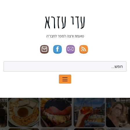
ילוג
תוכן
עדי עזרא
טועמת ורצה לספר לחבר'ה
Search
for: