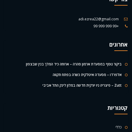
adi.ezrea22@gmail.com
+99 999 999 99
אחרונים
ביקור נוסף במסעדת ארמון סהרה – ארוחה כיד המלך בנין שבצפון
אלפרדו – מסעדה איטלקית כשרה בפתח תקווה
Zutt – פיצריה ניו יורקית חדשה במלון לינק התל אביבי
קטגוריות
כללי