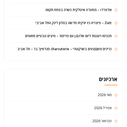
אלפרדו – מסעדה איטלקית כשרה בפתח תקווה
Zutt – פיצריה ניו יורקית חדשה במלון לינק התל אביבי
תכניסו רעננות ליום שלכם.ן עם פרימור – מיצים טבעיים סחוטים
כריכים מש(ו)געים בשרקוטרי – charcuterie סנדוויץ' בר – תל אביב
ארכיונים
מאי 2026
אפריל 2026
פברואר 2026