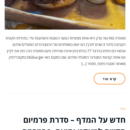
מסעדת NG נווה צדק היא אחת מסעדות הבשר הטובות והאהובות עלי. בתחילת תקופת
הקורונה (לפני 3 שנים לערך) הם יצאו במשלוחים של ההמבורגרים המעולים שלהם
ועכשיו הם פתחו בהרצל 77 בפלורנטין איפה שהייתה פעם מסעדת נינה פופ אפ לקיץ
עם אותה קציצת המבורגר המעולה שלהם. שם המקום הוא NGburger במקום דלפק
ומאחור מטבח פתוח, מספר […]
קרא עוד
כללי
חדש על המדף – סדרת פרמיום