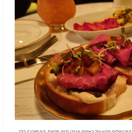
קליל אחרי העבודה עם חבר ב- Jigger_tlv בר קוקטיילים חדש של האחים אבידן (רום סרוויס, קונסיירג') בלב