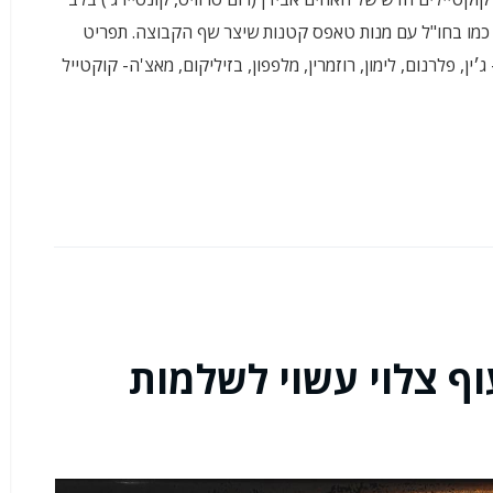
 כמו בחו"ל עם מנות טאפס קטנות שיצר שף הקבוצה. תפריט
קטיילים: בחרתי בקוקטייל – Green Kingdom – ג׳ין, פלרנום, לימון, רוזמרין, מלפפון, בזיליקום, מאצ'ה- קוקטייל
עוף צלוי עשוי לשלמות