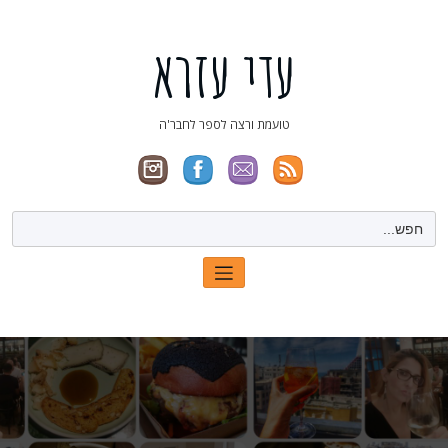
ילוג
תוכן
עדי עזרא
טועמת ורצה לספר לחבר'ה
Search
for: