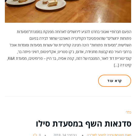
הפעם חברותיי ואנוכי בחרנו להגיע לירושלים לארוחה מפנקת במסגרת"מסעדות
פתוחות ירושלים" שזהופסטיבל הקולינריה האורבני שחוזר לבירה בפעם
השלישית."מסעדות פתוחות" הינה חגיגה קולינרית של עשרות מסעדות ומוסדות אוכל
ברחבי העיר כמו קבוצת מחניודה, אדום, ג'קו סטריט, אקליפטוס, דוויני פיתה בר,
קונדיטוריית דוד לאור, המטבח של רמה, קפה אסיה, בר היין – פרימיטיבו, מסעדת R&R,
קזינו דה […]
קרא עוד
כללי
סדנאות השף במסעדת סילו
מאת טועמת ורצה לספר לחב'רה
נובמבר 14, 2018
0