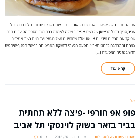
את ההמבורגר של אגאדיר אני מכירה ואוהבת כבר שנים שרק פתחו בנחלת בנימין תל
אביב,סניף הדגל הראשון של רשת אגאדיר שזכה לאהדה רבה מצד מספר הסועדים הרב
שפוקד את המקום מידי יום או את אלה שמזמינים משלוח.מאז ועד היום רשת אגאדיר
צמחה והתרחבה ברחבי הארץ והפעם הגעתי להשקת תפריט החורף של הסניף שיחסית
חדש בנתניה.המסעדה […]
קרא עוד
כללי
פופ אפ חורפי -פיצה ללא תחתית
בביר בזאר בשוק לוינסקי תל אביב
מאת טועמת ורצה לספר לחב'רה
נובמבר 26, 2018
0