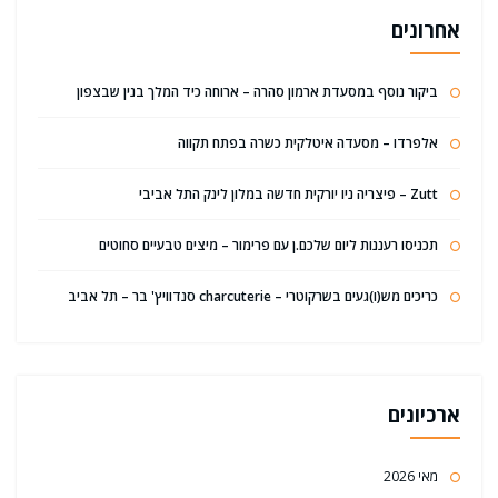
אחרונים
ביקור נוסף במסעדת ארמון סהרה – ארוחה כיד המלך בנין שבצפון
אלפרדו – מסעדה איטלקית כשרה בפתח תקווה
Zutt – פיצריה ניו יורקית חדשה במלון לינק התל אביבי
תכניסו רעננות ליום שלכם.ן עם פרימור – מיצים טבעיים סחוטים
כריכים מש(ו)געים בשרקוטרי – charcuterie סנדוויץ' בר – תל אביב
ארכיונים
מאי 2026