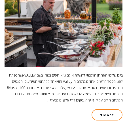
ביום שלישי האחרון הוזמנתי להשקת,אולם גן אירועים בשרון בשם VALLEYאשר נפתח
לפני מספר חודשים אחדים.מתחם ה-Valley הואאחד ממתחמי האירועים והכנסים
הגדולים והמעוצבים שנראו עד כה בישראל,עלות ההשקעה בו נאמדת בכ-100 מיליון ₪!
המתחם מצוי בעמק התעשייה החדש של העיר כפר סבא ומתפרש על פני 17 דונם.
המתחם הוקם על ידי איש העסקים דודי אלקיים מבעלי […]
קרא עוד