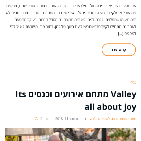
את מסעדת שבפארק פרס חולון סילו אני כבר מכירה ואוהבת מזה כמספר שנים, מגישים
פה אוכל איטלקי בביצוע טוב ומוקפד ע"י השף טל כהן, המנות גדולות ובתמחור סביר. לא
היה מישהו שהמלצתי ללכת לפה ולא היה מרוצה גם מגודל המנות ובעיקר מהטעם.
לאחרונה התחילו לקייםסדנאותבישול עם השף טל כהן. בתור פודי מושבעת לא יכולתי
לפספס […]
קרא עוד
כללי
Valley מתחם אירועים וכנסים Its
all about joy
מאת טועמת ורצה לספר לחב'רה
נובמבר 11, 2018
0