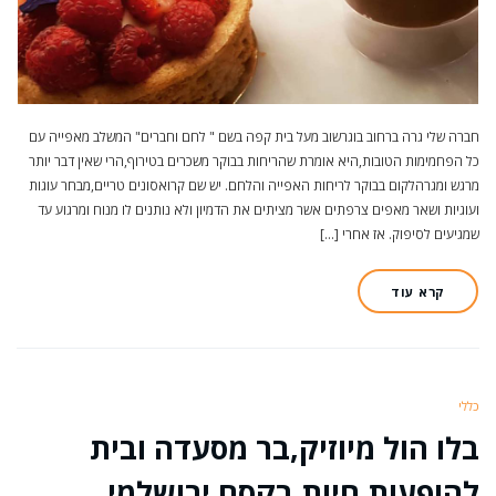
חברה שלי גרה ברחוב בוגרשוב מעל בית קפה בשם " לחם וחברים" המשלב מאפייה עם
כל הפחמימות הטובות,היא אומרת שהריחות בבוקר משכרים בטירוף,הרי שאין דבר יותר
מרגש ומגרהלקום בבוקר לריחות האפייה והלחם. יש שם קרואסונים טריים,מבחר עוגות
ועוגיות ושאר מאפים צרפתים אשר מציתים את הדמיון ולא נותנים לו מנוח ומרגוע עד
שמגיעים לסיפוק. אז אחרי […]
קרא עוד
כללי
בלו הול מיוזיק,בר מסעדה ובית
להופעות חיות בקסם ירושלמי