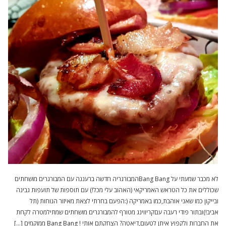
לא מכבר שמעתי על Bang Bangהמבורגריה חדשה ברעננה עם המבורגרים מושחתים
שכוללים את כל הטראש האמריקאי (האהוב עלי מכל!) עם תוספות של תועפות גבינה
ובייקון כמו שאני אוהבת,כמו באמריקה (:הפעם בחרתי לצאת מאיזור הנוחות (תל
אביב!)ובתור פודי רעבה עםקריווינג מטורף להמבורגרים מושחתים שמתילמטרה לקחת
את החברות ולקפוץ איתן לטעום,דיאטה? הצחקתם אותי ! Bang Bang ממוקמים […]