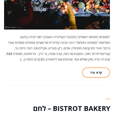
"מסעדות פתוחות ירושלים",פסטיבל הקולינריה האורבני חוזר לבירה בפעם
השלישית."מסעדות פתוחות" הינה חגיגה קולינרית של עשרות מסעדות ומוסדות אוכל
ברחבי העיר כמו קבוצת מחניודה, אדום, ג'קו סטריט, אקליפטוס, דוויני פיתה בר,
קונדיטוריית דוד לאור, המטבח של רמה, קפה אסיה, בר היין – פרימיטיבו, מסעדת R&R,
קזינו דה פריז, מלון ממילא ועוד, שיפתחו את דלתותיהן למבקרים לחוויה […]
קרא עוד
כללי
BISTROT BAKERY – לחם