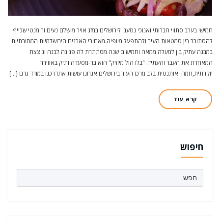
חמישי בערב סתווי חברותי ואנוכי נסענו לירושלים במזג אויר מושלם נעים ורומנטי שכייף
להסתובב בין סמטאות העיר ולהתפעל מיופיה.מאחורי האבנים הירושלמיות המסורתיות
במבנה עתיק בין למעלה ממאה וחמישים שנה מסתתרת לה פנינה לבנה ונוצצת
המאחדת את העבר והעתיד. "בלו הול מיוזיק" הוא בר-מסעדה ותיק באווירה
יוקרתית,חמה ואותנטית בלב מרכז העיר בירושלים.אנחנו עושות אתדרכנו במורד גרם […]
קרא עוד
חיפוש
Search
for: