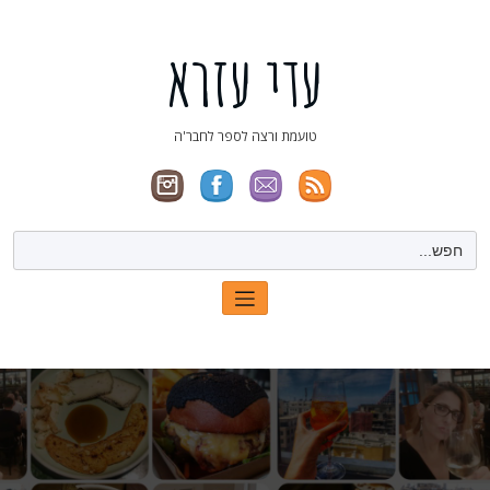
ילוג
תוכן
עדי עזרא
טועמת ורצה לספר לחבר'ה
Search
for: