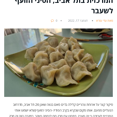
המרכזית בתל אביב, הסיני הזועף
לשעבר
מאת עדי עזרא
דצמבר 17, 2022
0
סיקור קצר על ארוחת צהריים קלילה בדים סאם בנווה שאנן 26 תל אביב, מדרחוב
הנעליים מפעם. אותו מקום שנקרא בקרב הפודיז -הסיני הזועף (שלא ישמעו אותי
החברים לעבודה כי זה גזעני). פתחנו עם מרק חם לנחמה כשקר, במקרה הזה זה מרק