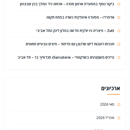
ביקור נוסף במסעדת ארמון סהרה – ארוחה כיד המלך בנין שבצפון
אלפרדו – מסעדה איטלקית כשרה בפתח תקווה
Zutt – פיצריה ניו יורקית חדשה במלון לינק התל אביבי
תכניסו רעננות ליום שלכם.ן עם פרימור – מיצים טבעיים סחוטים
כריכים מש(ו)געים בשרקוטרי – charcuterie סנדוויץ' בר – תל אביב
ארכיונים
מאי 2026
אפריל 2026