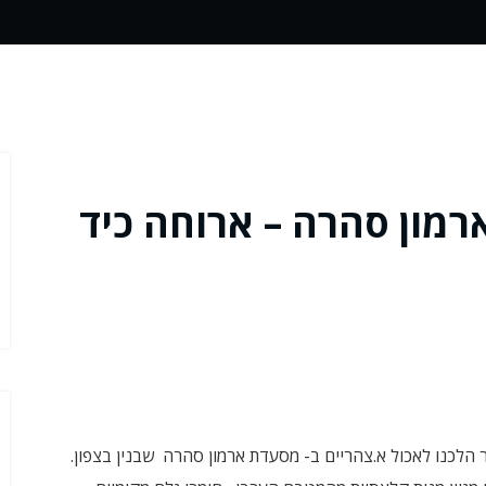
רמון סהרה – ארוחה כיד
 הלכנו לאכול א.צהריים ב- מסעדת ארמון סהרה שבנין בצפון.