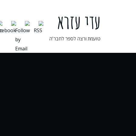
ילוג
תוכן
עדי עזרא
טועמת ורצה לספר לחבר'ה