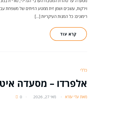
מסעדה על טהרת המטבח הערבי־הגלילי, סורי ולבנוני 
וירקות, עשבים ושמן זית ממטע הזיתים של משפחת עבאס
רימונים: כל המנות העיקריות […]
קרא עוד
כללי
אלפרדו – מסעדה איט
מאת עדי עזרא
מאי 27, 2026
0