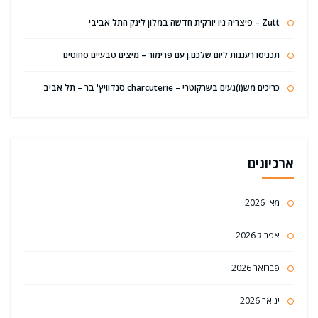
Zutt – פיצריה ניו יורקית חדשה במלון לינק התל אביבי
תכניסו רעננות ליום שלכם.ן עם פרימור – מיצים טבעיים סחוטים
כריכים מש(ו)געים בשרקוטרי – charcuterie סנדוויץ' בר – תל אביב
ארכיונים
מאי 2026
אפריל 2026
פברואר 2026
ינואר 2026