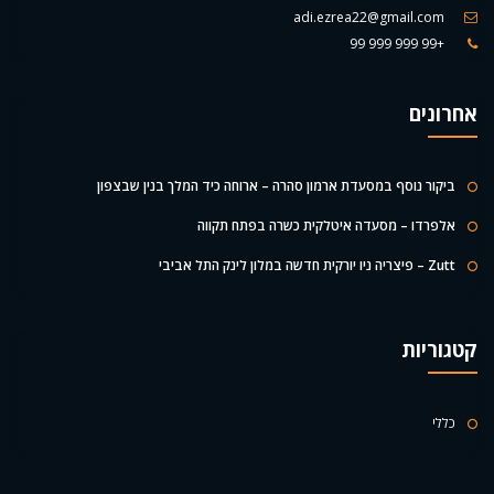
adi.ezrea22@gmail.com
+99 999 999 99
אחרונים
ביקור נוסף במסעדת ארמון סהרה – ארוחה כיד המלך בנין שבצפון
אלפרדו – מסעדה איטלקית כשרה בפתח תקווה
Zutt – פיצריה ניו יורקית חדשה במלון לינק התל אביבי
קטגוריות
כללי