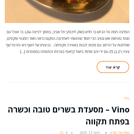
המלצה חמה על הג'וש בר חדש בשוק לוינסקי תל אביב, בסמוך לפיצה Lila. בר אוכל עם
מנות טעימות אש ובוויב הכי חמוד שפגשתי לאחרונה.המקום נראה מאד רומנטי ומקסים,
שולחנות על הרחוב עם מפות לבנות באווירה מקסימה. . בניצוחו של השף גיא פורטל שף
צעיר,רק בן 25 עם ידי זהב שלמד בישול קלאסי בצרפת והתמחה במסעדות […]
קרא עוד
כללי
Vino – מסעדת בשרים טובה וכשרה
בפתח תקווה
מאת עדי עזרא
ינואר 13, 2025
0