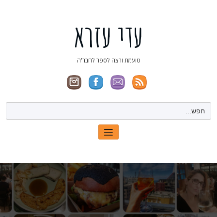
ילוג
תוכן
עדי עזרא
טועמת ורצה לספר לחבר'ה
Search
for: