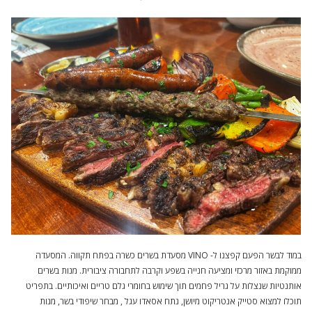
במוד לבשר הפעם קפצנו ל- VINO מסעדת בשרים כשרה בפתח תקווה. המסעדה
ממוקמת באזור מרכזי ומציעה חנייה בשפע וקרבה לתחבורה ציבורית. מנות בשרים
אותנטיות שנצלות על גריל פחמים תוך שימוש בחומרי גלם טריים ואיכותיים. בתפריט
תוכלו למצוא סטייק אנטריקוט מיושן, נתח אסאדו עגל , מבחר שיפודי בשר, מנות