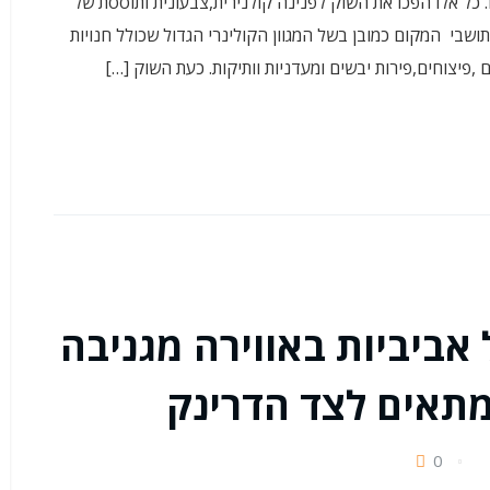
. כל אלו הפכו את השוק לפנינה קולנירית,צבעונית ותוססת של
תושבי המקום כמובן בשל המגוון הקולינרי הגדול שכולל חנויות
ם ,פיצוחים,פירות יבשים ומעדניות וותיקות. כעת השוק […]
 התל אביביות באווירה מגניבה
מתאים לצד הדרינק
0