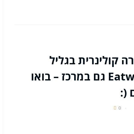
רה קולינרית בגליל
מארחים לארוחות Eatwith גם במרכז – בואו
(:
0