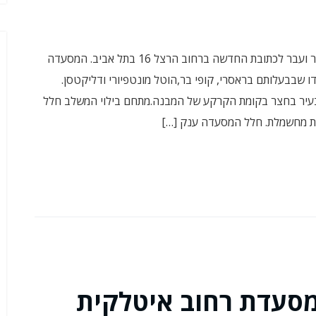
הרצל 16 הוא המקום החדש מקום רוטשילד 12 שנסגר ועבר לכתובת החדשה ברחוב הרצל 16 בתל אביב. המסעדה
וצת R2M של רותי ומתי ברודו שבבעלותם בראסרי, קופי בר,הוטל מונטפיורי ודליקטסן.
עיר בחצר בקומת הקרקע של המבנה.מתחם בילוי המשלב חלל
פית מחשמלת. חלל המסעדה ענק […]
סעדת רחוב איטלקית