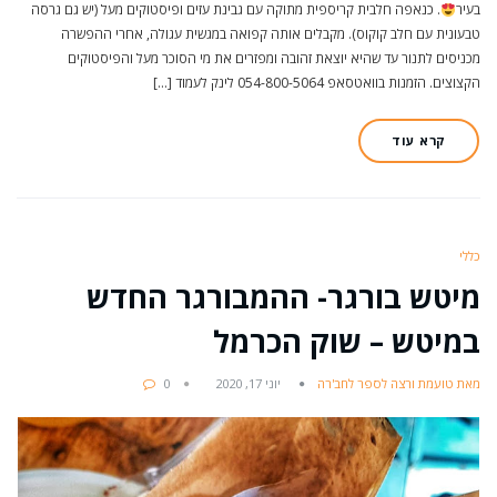
בעיר
. כנאפה חלבית קריספית מתוקה עם גבינת עזים ופיסטוקים מעל (יש גם גרסה
טבעונית עם חלב קוקוס). מקבלים אותה קפואה במגשית עגולה, אחרי ההפשרה
מכניסים לתנור עד שהיא יוצאת זהובה ומפזרים את מי הסוכר מעל והפיסטוקים
הקצוצים. הזמנות בוואטסאפ 054-800-5064 לינק לעמוד […]
קרא עוד
כללי
מיטש בורגר- ההמבורגר החדש
במיטש – שוק הכרמל
מאת טועמת ורצה לספר לחב'רה
יוני 17, 2020
0