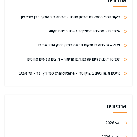
אחרונים
ביקור נוסף במסעדת ארמון סהרה – ארוחה כיד המלך בנין שבצפון
אלפרדו – מסעדה איטלקית כשרה בפתח תקווה
Zutt – פיצריה ניו יורקית חדשה במלון לינק התל אביבי
תכניסו רעננות ליום שלכם.ן עם פרימור – מיצים טבעיים סחוטים
כריכים מש(ו)געים בשרקוטרי – charcuterie סנדוויץ' בר – תל אביב
ארכיונים
מאי 2026
אפריל 2026