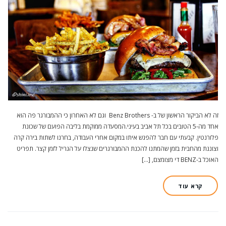
זה לא הביקור הראשון של ב- Benz Brothers וגם לא האחרון כי ההמבורגר פה הוא
אחד מה-5 הטובים בכל תל אביב בעיני.המסעדה ממוקמת בליבה הפועם של שכונת
פלורנטין. קבעתי עם חבר להפגש איתו במקום אחרי העבודה, בחרנו לשתות בירה קרה
וצוננת מהחבית בזמן שהמתנו להכנת ההמבורגרים שנצלו על הגריל לזמן קצר. תפריט
האוכל ב-BENZ די מצומצם, […]
קרא עוד