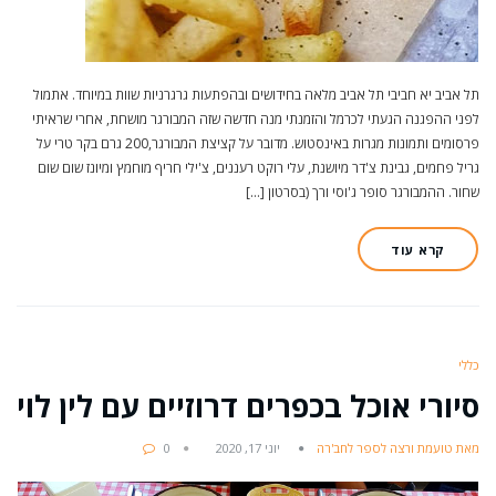
תל אביב יא חביבי תל אביב מלאה בחידושים ובהפתעות גרגרניות שוות במיוחד. אתמול
לפני ההפגנה הגעתי לכרמל והזמנתי מנה חדשה שזה המבורגר מושחת, אחרי שראיתי
פרסומים ותמונות מגרות באינסטוש. מדובר על קציצת המבורגר,200 גרם בקר טרי על
גריל פחמים, גבינת צ'דר מיושנת, עלי רוקט רעננים, צ'ילי חריף מוחמץ ומיונז שום שום
שחור. ההמבורגר סופר ג'וסי ורך (בסרטון […]
קרא עוד
כללי
סיורי אוכל בכפרים דרוזיים עם לין לוי
מאת טועמת ורצה לספר לחב'רה
יוני 17, 2020
0