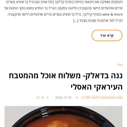
העסקית ומשיקה את חינאווי בפיתה בסניף קרליבך בתל-אביב עם גריל בר שיציע בשרים
טריים ואיכותיים היישר מהקצביה הידועה במקום. הגריל בר החדש נמצא בתוך החנות של
wine & more בסניף קרליבך. גריל בר שיציע בשרים טריים ואיכותיים היישר מהקצביה
לגריל לצד אלכוהול מובחר,מבחר […]
קרא עוד
כללי
ננה בדאלק- משלוח אוכל מהמטבח
העיראקי האסלי
מאת טועמת ורצה לספר לחב'רה
יוני 17, 2020
0