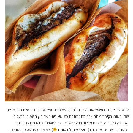
עד עכשיו אכלתי במיטש את הקבב הרומני, העסיסי והטעים עם כל הג'וסיות המתפרצת
שלו והשום, בקיצור פיתה צרחותתתתתתת כמו שאורית מושקוביץ השפית והבעלים
הלביאה כך מכנה. הפעם אכלתי מנה חדש מעלפת בטעמה,מיטשבורגר- המבורגר
מתערובת בשר שהיא מכינה ( והיא לא מגלה סודות
). קציצה סופר עסיסית שנצלית