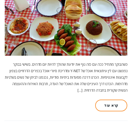
כשהבוקר מתחיל ככה עם כזה נוף את יודעת שהולך להיות יום מדהים. בשישי בבוקר
נפגשנו עם לין עיתונאית אוכל של Y-NET ומדריכת סיורי אוכל בכפרים הדרוזיים בצפון
לקבוצות אינטימיות. הכרנו דרכה מסעדות ביתיות סודיות, נכנסנו לביתן של נשים בשלניות
מדהימות. הכרנו דרך העיניים שלה את האוכל של העדה, תרבות האירוח וההעצמה
הנשית שקורית בחברה הדרוזית. […]
קרא עוד