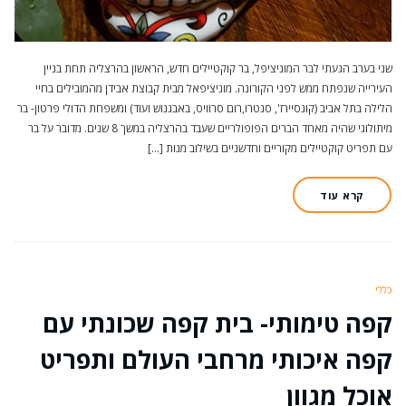
שני בערב הגעתי לבר המוניציפל, בר קוקטיילים חדש, הראשון בהרצליה תחת בניין
העירייה שנפתח ממש לפני הקורונה. מוניציפאל מבית קבוצת אבידן מהמובילים בחיי
הלילה בתל אביב (קונסיירז', סנטרו,רום סרוויס, באבגנוש ועוד) ומשפחת הדולי פרטון- בר
מיתולוגי שהיה מאחד הברים הפופולריים שעבד בהרצליה במשך 8 שנים. מדובר על בר
עם תפריט קוקטיילים מקוריים וחדשניים בשילוב מנות […]
קרא עוד
כללי
קפה טימותי- בית קפה שכונתי עם
קפה איכותי מרחבי העולם ותפריט
אוכל מגוון