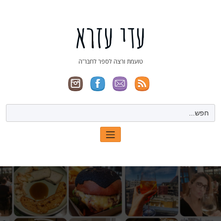
ילוג
תוכן
עדי עזרא
טועמת ורצה לספר לחבר'ה
Search
for: