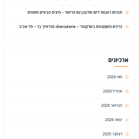
תכניסו רעננות ליום שלכם.ן עם פרימור – מיצים טבעיים סחוטים
כריכים מש(ו)געים בשרקוטרי – charcuterie סנדוויץ' בר – תל אביב
ארכיונים
מאי 2026
אפריל 2026
פברואר 2026
ינואר 2026
דצמבר 2025