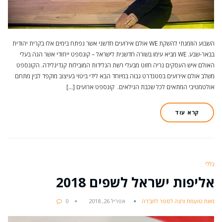
השבוע הוזמנתי להשקת WE אולם אירועים חדשני אשר נפתח בימים אלו בקרית יהודית
בבאר-שבע. WE מביא עימו בשורה חדשנית לישראל – קונספט ייחודי אשר הגה בעלי
האולם איש העסקים נריה חזוט מבעלי רשת הגלידות המובילות קנדיגלידה. הקונספט
משלב אולם אירועים בסטנדרט גבוה במיוחד הבא לידי ביטוי בעיצוב מוקפד לבין מתחם
אולטמטיבי המתאים לכל שכבת הגילאים. קונספט ארועים […]
קרא עוד
כללי
אליפות ישראל לשפים 2018
מאת טועמת ורצה לספר לחב'רה
אפריל 26, 2018
0