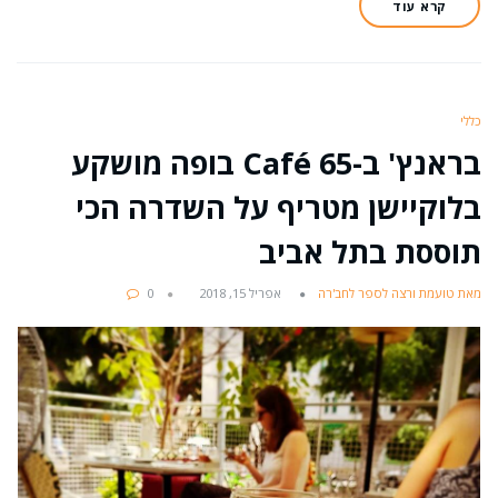
קרא עוד
כללי
בראנץ' ב-Café 65 בופה מושקע
בלוקיישן מטריף על השדרה הכי
תוססת בתל אביב
מאת טועמת ורצה לספר לחב'רה
אפריל 15, 2018
0