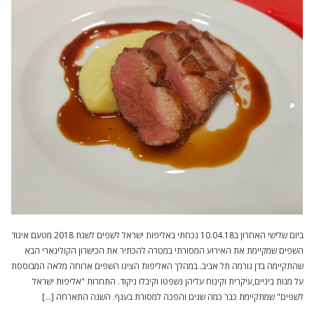
ביום שלישי האחרון ב10.04.18 נכחתי באליפות ישראל לשפים לשנת 2018 מטעם איגוד
השפים שמקיימת את האירוע המסורתי במטרה להכתיר את הכישרון הקולינארי הבא
שהתקיימה בדן גורמה תל אביב. במהלך האליפות הציגו השפים ארוחה מלאה המבוססת
על מנות ביניים,עיקרית וקינוח עליהן נשפטו וקיבלו ניקוד. התחרות "אליפות ישראל
לשפים" שמתקיימת כבר כמה שנים והפכה למסורת בענף. השנה התארחה […]