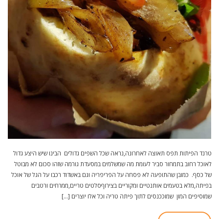
טרנד הפיתות תפס תאוצה לאחרונה,נראה שכל השפים גדולים הבינו שיש היצע גדול
לאוכל רחוב בתמחור סביר לעומת מה שמשלמים במסעדת גורמה שזהו סכום לא מבוטל
של כסף. כמובן שהתופעה לא פסחה על הפריפריה וגם באשדוד רכבו על הגל של אוכל
בפיתה,מלא בטעמים אותנטיים ומקוריים בצירוףסלטים טריים,ממרחים ורטבים
שמוסיפים המון שמוככנסים לתוך פיתה טריה וכל אלו יוצרים […]