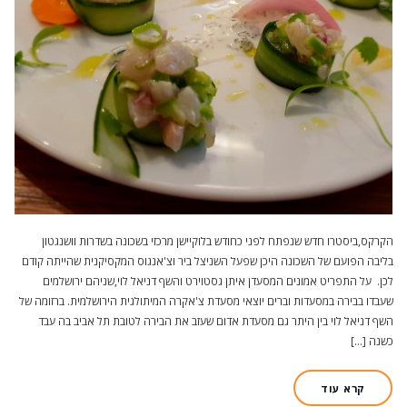
הקרקס,ביסטרו חדש שנפתח לפני כחודש בלוקיישן מרכזי בשכונה בשדרות וושנגטון
בליבה הפועם של השכונה היכן שפעל השניצל ביר וצ'אנגוס המקסיקנית שהייתה קודם
לכן. על התפריט אמונים המסעדן איתן גסטוירט והשף דניאל לוי,שניהם ירושלמים
שעבדו בבירה במסעדות וברים יוצאי מסעדת צ'אקרה המיתולגית הירושלמית. ברזומה של
השף דניאל לוי בין היתר גם מסעדת אדום שעזב את הבירה לטובת תל אביב בה עבד
כשנה […]
קרא עוד