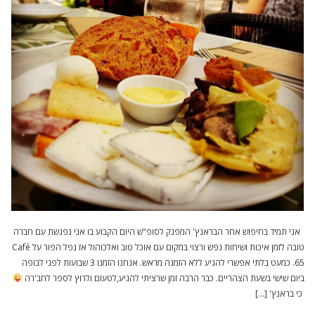
אני תמיד בחיפוש אחר הבראנץ' המפנק לסופ"ש היום הקבוע בו אני נפגשת עם חברה
טובה לזמן איכות ושיחות נפש ורצוי במקום עם אוכל טוב ואלכוהול אז נפל הפור על Café
65. כמעט בלתי אפשרי להגיע ללא הזמנה מראש. אנחנו הזמנו 3 שבועות לפני לבופה
ביום שישי בשעת הצהריים. כבר הרבה זמן שרציתי להגיע,לטעום ולרוץ לספר לחב'רה
כי בראנץ' […]