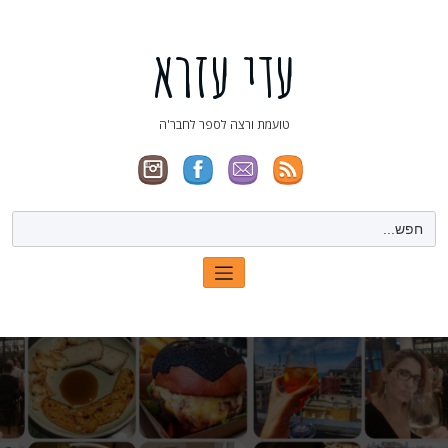
ילוג
תוכן
עדי עזרא
טועמת ורצה לספר לחבר'ה
Search
for: