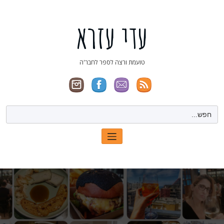
ילוג
תוכן
עדי עזרא
טועמת ורצה לספר לחבר'ה
Search
for: