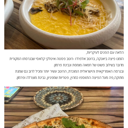
הלאה עם הפנים לעיקריות,
הזמנו פיצה ביאנקה, ברוטב אלפרדו -רוטב פסטה איטלקי קלאסי שבגרסתו המקורית
מדובר בשילוב פשוט של חמאה מומסת וגבינת פרמזן.
ובגרסה האמריקאית והישראלית המוכרת, הרוטב עשיר יותר ומכיל לרוב גם שמנת
מתוקה,פה מעל הפיצה התווספו כמהין, פטריות שמפניון, גבינת מוצרלה ופרמזן.