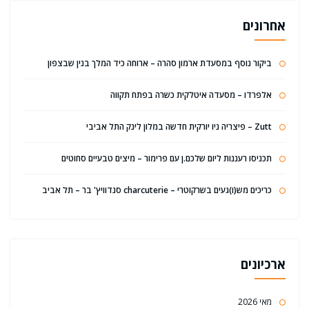
אחרונים
ביקור נוסף במסעדת ארמון סהרה – ארוחה כיד המלך בנין שבצפון
אלפרדו – מסעדה איטלקית כשרה בפתח תקווה
Zutt – פיצריה ניו יורקית חדשה במלון לינק התל אביבי
תכניסו רעננות ליום שלכם.ן עם פרימור – מיצים טבעיים סחוטים
כריכים מש(ו)געים בשרקוטרי – charcuterie סנדוויץ' בר – תל אביב
ארכיונים
מאי 2026