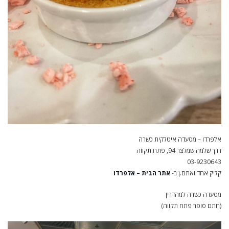
אלפרדו – מסעדה איטלקית כשרה
דרך שלמה שמלצר 94, פתח תקווה
03-9230643
קליק אחד ואתם.ן ב-
אתר הבית – אלפרדו
מסעדה כשרה למהדרין
(חתם סופר פתח תקווה)