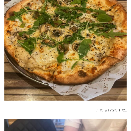
בצק הפיצה דק ופריך.