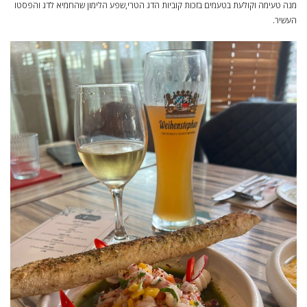
מנה טעימה וקולעת בטעמים בזכות קוביות הדג הטרי,שפע הלימון שהחמיא לדג והפסטו
העשיר.