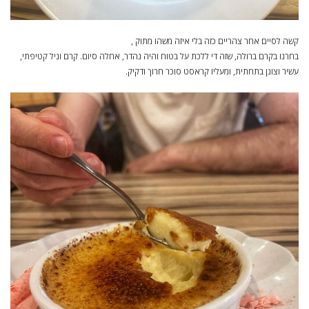
קשה לסיים אחר צהריים כזה בלי איזה משהו מתוק ,
בחרנו בקרם ברולה, שזה די ללכת על בטוח והיה נהדר, אחלה סיום. קרם וניל קטיפתי,
עשיר וצונן בתחתית, ומעליו קראסט סוכר חרוך ודקיק.