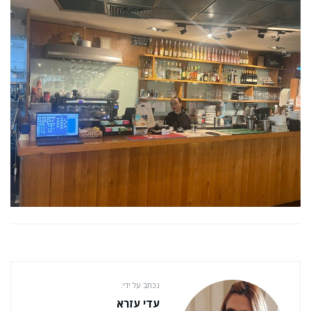
נכתב על ידי:
עדי עזרא