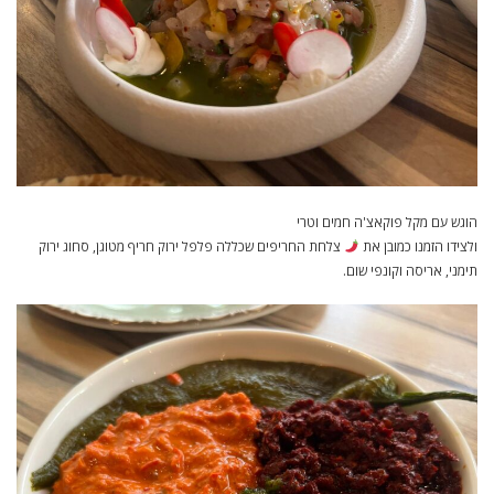
הוגש עם מקל פוקאצ'ה חמים וטרי
ולצידו הזמנו כמובן את
צלחת החריפים שכללה פלפל ירוק חריף מטוגן, סחוג ירוק
תימני, אריסה וקונפי שום.