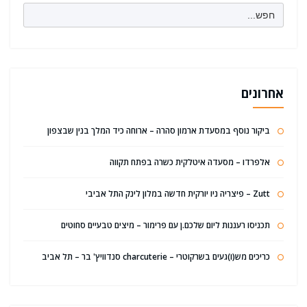
Search
for:
אחרונים
ביקור נוסף במסעדת ארמון סהרה – ארוחה כיד המלך בנין שבצפון
אלפרדו – מסעדה איטלקית כשרה בפתח תקווה
Zutt – פיצריה ניו יורקית חדשה במלון לינק התל אביבי
תכניסו רעננות ליום שלכם.ן עם פרימור – מיצים טבעיים סחוטים
כריכים מש(ו)געים בשרקוטרי – charcuterie סנדוויץ' בר – תל אביב