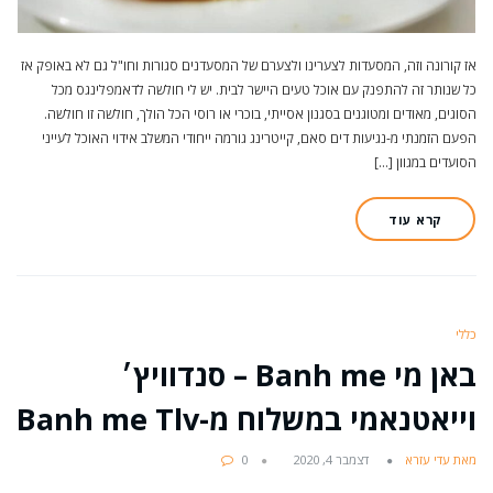
אז קורונה וזה, המסעדות לצערינו ולצערם של המסעדנים סגורות וחו"ל גם לא באופק אז
כל שנותר זה להתפנק עם אוכל טעים היישר לבית. יש לי חולשה לדאמפלינגס מכל
הסוגים, מאודים ומטוגנים בסגנון אסייתי, בוכרי או רוסי הכל הולך, חולשה זו חולשה.
הפעם הזמנתי מ-נגיעות דים סאם, קייטרינג גורמה ייחודי המשלב אידוי האוכל לעייני
הסועדים במגוון […]
קרא עוד
כללי
באן מי Banh me – סנדוויץ׳
וייאטנאמי במשלוח מ-Banh me Tlv
מאת עדי עזרא
דצמבר 4, 2020
0