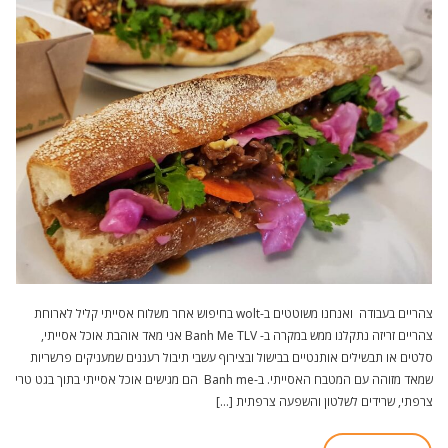
צהריים בעבודה ואנחנו משוטטים ב-wolt בחיפוש אחר משלוח אסייתי קליל לארוחת
צהריים זריזה נתקלנו ממש במקרה ב- Banh Me TLV אני מאד אוהבת אוכל אסייתי,
סלטים או תבשילים אותנטיים בבישול ובצירוף עשבי תיבול רעננים שמעניקים פרשריות
שמאד מזוהה עם המטבח האסייתי. ב-Banh me הם מגישים אוכל אסייתי בתוך בגט טרי
צרפתי, שרידים לשלטון והשפעה צרפתית […]