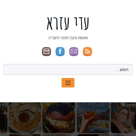
ילוג
תוכן
עדי עזרא
טועמת ורצה לספר לחבר'ה
Search
for: