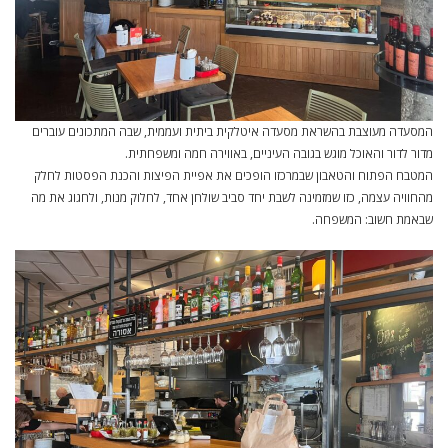
המסעדה מעוצבת בהשראת מסעדה איטלקית ביתית ועממית, שבה המתכונים עוברים
מדור לדור והאוכל מוגש בגובה העיניים, באווירה חמה ומשפחתית.
המטבח הפתוח והטאבון שבמרכזו הופכים את אפיית הפיצות והכנת הפסטות לחלק
מהחוויה עצמה, כזו שמזמינה לשבת יחד סביב שולחן אחד, לחלוק מנות, ולחגוג את מה
שבאמת חשוב: המשפחה.