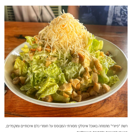
רשת "פיורי" מתמחה באוכל איטלקי מסורתי המבוסס על חומרי גלם איכותיים ומוקפדים,