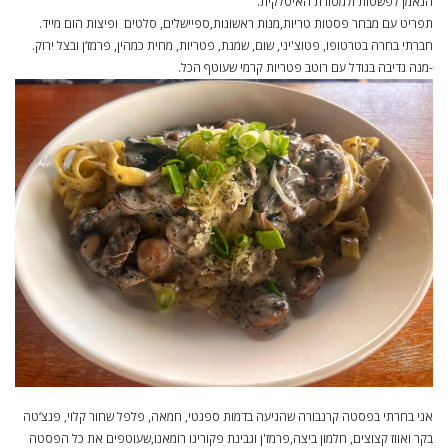
הנאמן לפשטות ולמסורת האיטלקית.
תפריט עם מבחר פסטות טריות,מנות ראשונות,ספיישלים, סלטים ופיצות הום מייד.
חברתי בחרה בטרטופו, פטוצ'יני, שום, שמנת, פטריות, מחית כמהין, פרמז‘ן ובצל ירוק.
-מנה נדיבה בגודל עם רוטב פטריות קרמי שעוטף הכל.
אני בחרתי בפסטה קרנבורה שהגיעה בדמות ספגטי, חמאה, פלפל שחור קלוי, פנצ‘טה
בקר ואווז קצוצים, חלמון ביצה,פרמז'ן וגבינת פקורינו רומאנו,שעוטפים את כל הפסטה