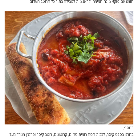
הוגש עם פוקאצ'ינה חמימה וקראנצ'ית לטבילה בתוך כל הרוטב האדום.
בנוסף,
בחרנו בסלט קיסר, לבבות חסה רומית טריים, קרוטונים, רוטב קיסר ופרמז‘ן מגורר מעל: