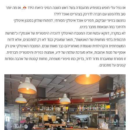
אז נפל עלי חופש במפתיע מהעבודה בשל ראש השנה הסיני היאח הידד
, אז מה יותר
טוב מלהפגש עם חברה לדרינק בצהריים ואוכל ליד?!
נפגשנו בפיורי שביקום, תפריט אוכל איטלקי מסורתי, לפתוח שולחן בסגנון איטלקי
ולהיזכר במה שבאמת מחבר בינינו.
לא במקרה, דווקא עכשיו זוכה המטבח האיטלקי להכרה היסטורית של אונסק"ו כ"מורשת
תרבותית בלתי מוחשית של האנושות", תואר שמעניק כבוד לא רק למתכונים, אלא לרוח
המשפחתית והקהילתית שעומדת מאחוריהם כבר מאות שנים. המטבח האיטלקי אינו רק
אוסף של מנות אהובות, אלא מערכת שלמה של ידע, אומנות כפרית והיסטוריה חברתית.
זו מסורת שמועברת מדור לדור, בדיוק כמו סיפורי משפחה, מחוות קטנות של אהבה וסודות
קטנים על מתכונים.