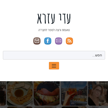
ילוג
תוכן
עדי עזרא
טועמת ורצה לספר לחבר'ה
Search
for: