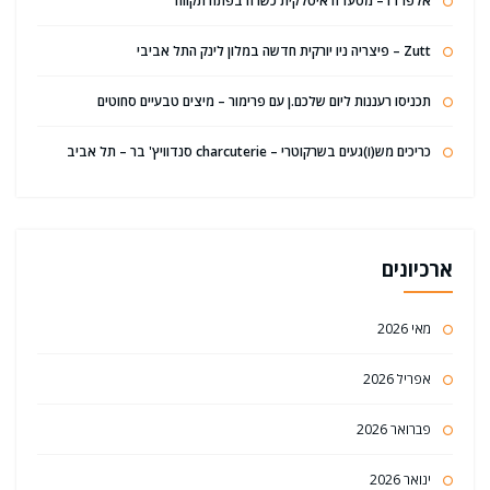
אלפרדו – מסעדה איטלקית כשרה בפתח תקווה
Zutt – פיצריה ניו יורקית חדשה במלון לינק התל אביבי
תכניסו רעננות ליום שלכם.ן עם פרימור – מיצים טבעיים סחוטים
כריכים מש(ו)געים בשרקוטרי – charcuterie סנדוויץ' בר – תל אביב
ארכיונים
מאי 2026
אפריל 2026
פברואר 2026
ינואר 2026