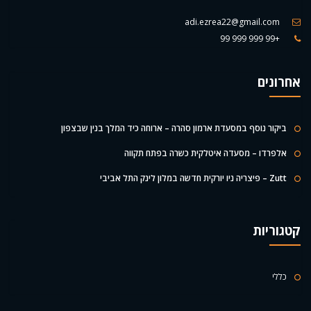
adi.ezrea22@gmail.com
+99 999 999 99
אחרונים
ביקור נוסף במסעדת ארמון סהרה – ארוחה כיד המלך בנין שבצפון
אלפרדו – מסעדה איטלקית כשרה בפתח תקווה
Zutt – פיצריה ניו יורקית חדשה במלון לינק התל אביבי
קטגוריות
כללי