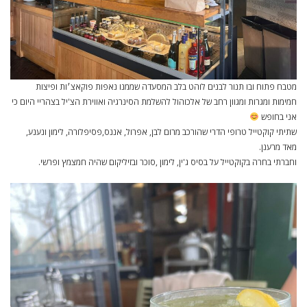
מטבח פתוח ובו תנור לבנים לוהט בלב המסעדה שממנו נאפות פוקאצ׳ות ופיצות
חמימות ומגרות ומגוון רחב של אלכוהול להשלמת הסינרגיה ואווירת הצ'יל בצהריי היום כי
אני בחופש
שתיתי קוקטייל טרופי הדרי שהורכב מרום לבן, אפרול, אננס,פסיפלורה, לימון ונענע,
מאד מרענן.
וחברתי בחרה בקוקטייל על בסיס ג'ין, לימון ,סוכר ובזיליקום שהיה חמצמץ ופרשי.