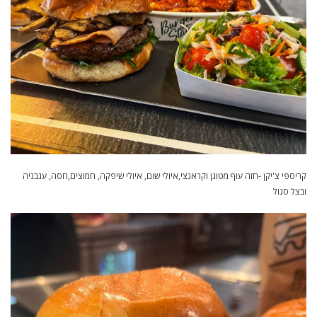
קריספי צ'יקן -חזה עוף מטוגן וקראנצי,איולי שום, איולי שיפקה, חמוצים,חסה, עגבניה
ובצל סגול