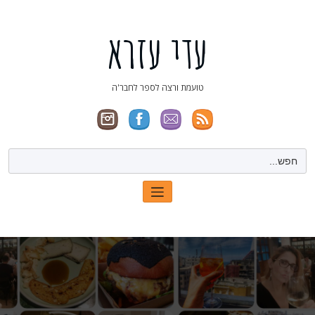
ילוג
תוכן
עדי עזרא
טועמת ורצה לספר לחבר'ה
Search
for: