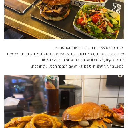
אכלנו סמאש אש – המבורגר חריף עם רוטב סרירצה:
שתי קציצות המבורגר,כל אחת 110 גרם שנמעכו על הפלנצ׳ה, יחד עם ריבת בצל ושום
קונפי מתקתק, בצל מקורמל, חמוצים ופרוסות גבינה טבעונית.
סמאש בורגר ממששווה ,טעים ולא רע עם הגבינה הטבעונית הנמסה.