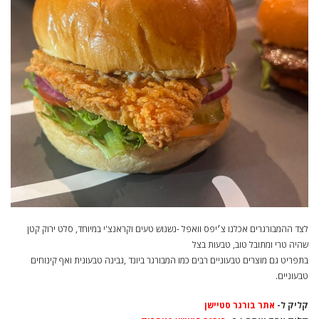
לצד ההמבורגרים אכלנו צ׳יפס וואפל -נשנוש טעים וקראנצ'י במיוחד, סלט ירוק קטן
שהיה טרי ומתובל טוב, טבעות בצל
בתפריט גם מוצרים טבעוניים רבים כמו המבורגר ביונד ,גבינה טבעונית ואף קינוחים
טבעוניים.
קליק ל-
אתר בורגר סטיישן