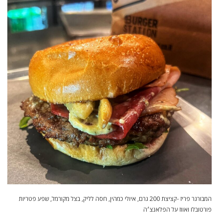
המבורגר פריז -קציצת 200 גרם, איולי כמהין, חסה לליק, בצל מקורמל, שפע פטריות
פורטובלו ואווז על הפלאנצ׳ה