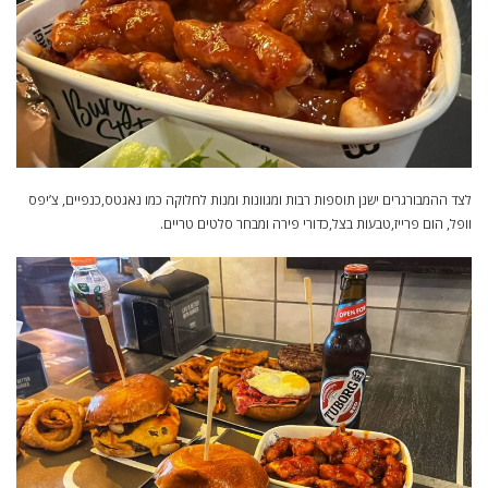
לצד ההמבורגרים ישנן תוספות רבות ומגוונות ומנות לחלוקה כמו נאגטס,כנפיים, צ’יפס
וופל, הום פרייז,טבעות בצל,כדורי פירה ומבחר סלטים טריים.