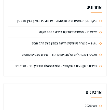
אחרונים
ביקור נוסף במסעדת ארמון סהרה – ארוחה כיד המלך בנין שבצפון
אלפרדו – מסעדה איטלקית כשרה בפתח תקווה
Zutt – פיצריה ניו יורקית חדשה במלון לינק התל אביבי
תכניסו רעננות ליום שלכם.ן עם פרימור – מיצים טבעיים סחוטים
כריכים מש(ו)געים בשרקוטרי – charcuterie סנדוויץ' בר – תל אביב
ארכיונים
מאי 2026