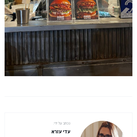
נכתב על ידי:
עדי עזרא