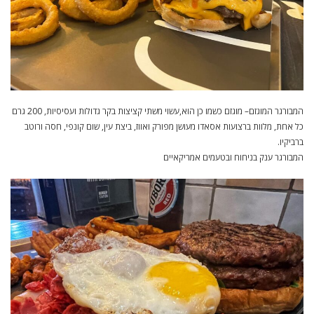
המבורגר המוגזם– מוגזם כשמו כן הוא,עשוי משתי קציצות בקר גדולות ועסיסיות, 200 גרם
כל אחת, מלוות ברצועות אסאדו מעושן מפורק ואווז, ביצת עין, שום קונפי, חסה ורוטב
ברביקיו.
המבורגר ענק בניחוח ובטעמים אמריקאיים