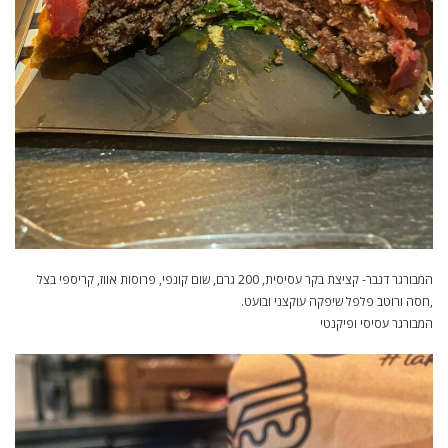
המבורגר דנבר- קציצת בקר עסיסית, 200 גרם, שום קונפי, פרוסות אווז, קריספי בצל
,חסה ורוטב פלפל שיפקה עוקצני ובועט.
המבורגר עסיסי ופיקנטי