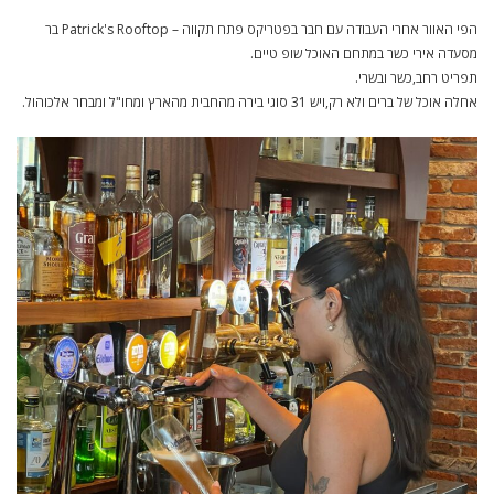
הפי האוור אחרי העבודה עם חבר בפטריקס פתח תקווה – Patrick's Rooftop בר
מסעדה אירי כשר במתחם האוכל שופ טיים.
תפריט רחב,כשר ובשרי.
אחלה אוכל של ברים ולא רק,ויש 31 סוגי בירה מהחבית
מהארץ ומחו"ל
ומבחר אלכוהול.