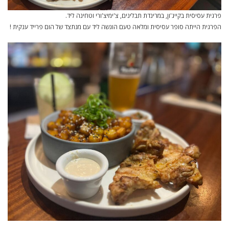
פרגית עסיסית בקייג'ון, במרינדת תבלינים, צ'ימיצ'ורי וטחינה ליד.
הפרגית הייתה סופר עסיסית ומלאה טעם הוגשה ליד עם מנתצד של הום פרייד ענקית !