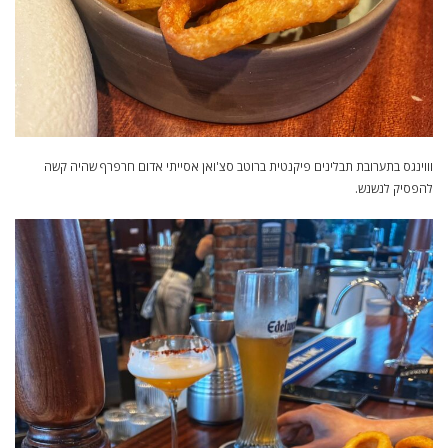
וווינגס בתערובת תבלינים פיקנטית ברוטב סצ'ואן אסייתי אדום חרפרף שהיה קשה
להפסיק לנשנש.