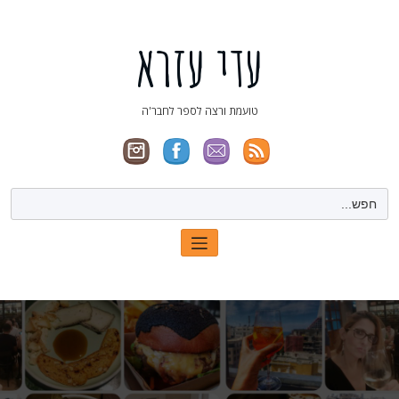
ילוג
תוכן
עדי עזרא
טועמת ורצה לספר לחבר'ה
Search
for: