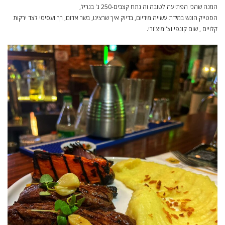
המנה שהכי הפתיעה לטובה זה נתח קצבים-250 ג' בגריל,
הסטייק הוגש במידת עשייה מידיום, בדיוק איך שרצינו, בשר אדום, רך ועסיסי לצד ירקות
קלויים , שום קונפי וצ'ימיצ'ורי.