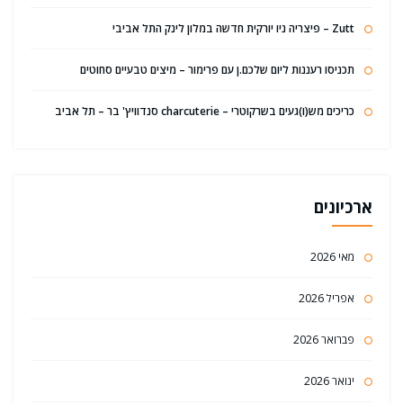
Zutt – פיצריה ניו יורקית חדשה במלון לינק התל אביבי
תכניסו רעננות ליום שלכם.ן עם פרימור – מיצים טבעיים סחוטים
כריכים מש(ו)געים בשרקוטרי – charcuterie סנדוויץ' בר – תל אביב
ארכיונים
מאי 2026
אפריל 2026
פברואר 2026
ינואר 2026