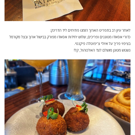
לאחר עיון רב בתפריט הארוך הזמנו פתיחים ליד הדרינק:
כדורי אסאדו מטוגנים ופריכים, שלוש יחידות אסאדו מפורק בבישול ארוך ובצל מקורמל
בציפוי פריך על איולי צ'יפוטלה פיקנטי.
נשנוש מטוגן מושלם לצד האלכוהול, קל!