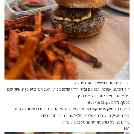
במקום יש רטבים מצויינים הום מייד כמו:
קולי דובדבני אמרנה, תבלינים וצ'ילי,חרדל קולמנס ביתי, רוטב מנגו צ'יפוטלה, איולי שום
פלפל שחור ואיולי תפוז חלפיניו חריף.
בנוסף, הזמנו Steak & Chips
250 גרם סטייק אנטריקוט משוייש ומיושן, צרוב על הגריל בדרגת מדיום והוגש פרוס.
לצד הסטייק הוגש מלח אטלנטי, פלפל שחור גרוס וחרדל ביתי.
בחרנו בצ'יפס כתוספת ליד שהגיע בכמות ענקית.
NG