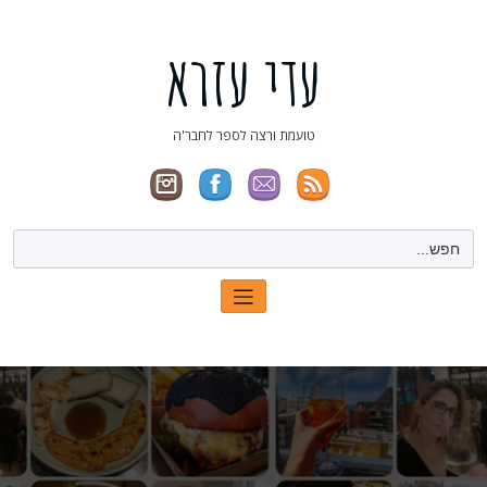
ילוג
תוכן
עדי עזרא
טועמת ורצה לספר לחבר'ה
Search
for: