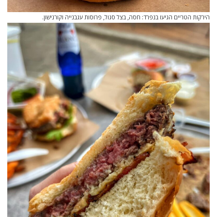
הירקות הטריים הגיעו בנפרד: חסה, בצל סגול, פרוסות עגבנייה וקורנישון.