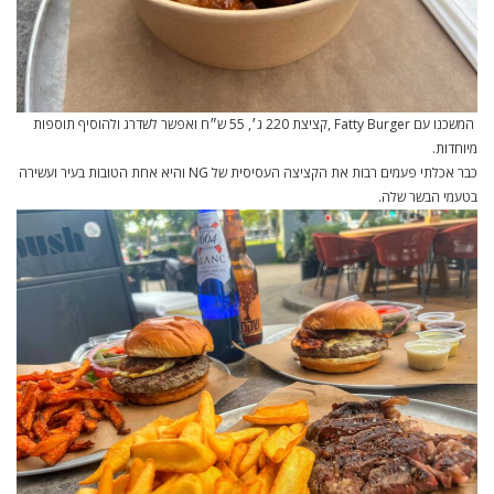
המשכנו עם Fatty Burger ,קציצת 220 ג׳, 55 ש״ח ואפשר לשדרג ולהוסיף תוספות
מיוחדות.
כבר אכלתי פעמים רבות את הקציצה העסיסית של NG והיא אחת הטובות בעיר ועשירה
בטעמי הבשר שלה.