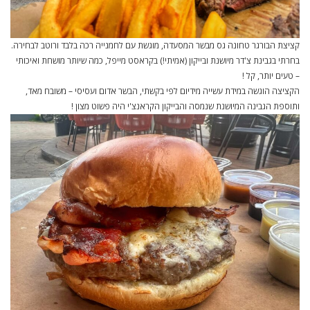
קציצת הבורגר טחונה גס מבשר המסעדה, מוגשת עם לחמנייה רכה בלבד ורוטב לבחירה.
בחרתי בגבינת צ'דר מיושנת ובייקון (אמיתי!) בקראסט מייפל, כמה שיותר מושחת ואיכותי
– טעים יותר, קל !
הקציצה הוגשה במידת עשייה מידיום לפי בקשתי, הבשר אדום ועסיסי – משובח מאד,
ותוספת הגבינה המיושנת שנמסה והבייקון הקראנצ'י היה פשוט מצון !