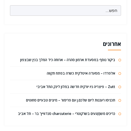
Search
for:
אחרונים
ביקור נוסף במסעדת ארמון סהרה – ארוחה כיד המלך בנין שבצפון
אלפרדו – מסעדה איטלקית כשרה בפתח תקווה
Zutt – פיצריה ניו יורקית חדשה במלון לינק התל אביבי
תכניסו רעננות ליום שלכם.ן עם פרימור – מיצים טבעיים סחוטים
כריכים מש(ו)געים בשרקוטרי – charcuterie סנדוויץ' בר – תל אביב