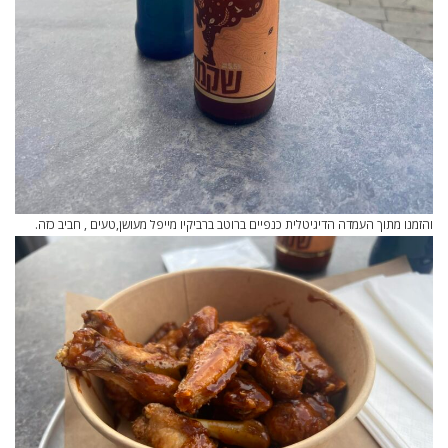
והזמנו מתוך העמדה הדיגיטלית כנפיים ברוטב ברביקיו מייפל מעושן,טעים , חביב כזה.