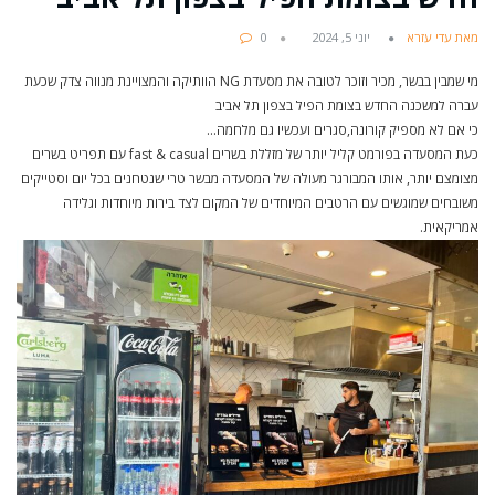
מאת עדי עזרא
יוני 5, 2024
0
מי שמבין בבשר, מכיר וזוכר לטובה את מסעדת NG הוותיקה והמצויינת מנווה צדק שכעת
עברה למשכנה החדש בצומת הפיל בצפון תל אביב
כי אם לא מספיק קורונה,סגרים ועכשיו גם מלחמה…
כעת המסעדה בפורמט קליל יותר של מזללת בשרים fast & casual עם תפריט בשרים
מצומצם יותר, אותו המבורגר מעולה של המסעדה מבשר טרי שנטחנים בכל יום וסטייקים
משובחים שמוגשים עם הרטבים המיוחדים של המקום לצד בירות מיוחדות וגלידה
אמריקאית.