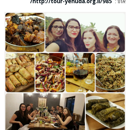
אתר:
http://tour-yehuda.org.il/985/