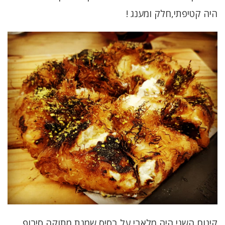
היה קטיפתי,חלק ומענג !
קינוח השני היה מלאבי על בסיס שמנת מתוקה,סירופ