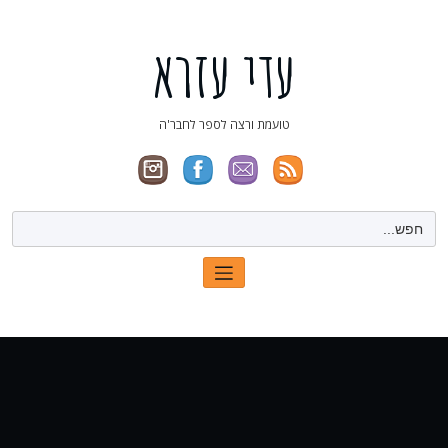
ילוג
תוכן
עדי עזרא
טועמת ורצה לספר לחבר'ה
Search
for: