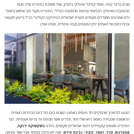
שנים בריבר קפה- מוסד קולינרי איטלקי בלונדון. שולי משלבת בתפריט שלה מנות
מהמטבח האיטלקי הקלאסי ונגיעות מהמטבח הגלילי. התפריט מקורי תוך שימוש בחומרי
גלם שמגיעים ממגדלים מקומיים תוצרת ישראלית.הפרוייקט הקולינרי הנ"ל בייעוץ מקצועי
ובהדרכתם של האחים ירזין המנוסים (קפה איטליה, מגזינו ועוד).
הגענו לבראנץ' שהתקיים חד פעמית באמצע השבוע ביום חול ביום הבחירות.השפית
הראשונה שנבחרה כאמור היא שולי וימר ,תפריט אשר מבוסס על טריות ועונתיות. לצד
התפריט מוגשים קוקטיילים ויינות ישראליים מקומיים. בחרנו
בשקשוקה ירוקה,
אספרגוס, תרד, זעתר, זוקיני, גבינת עיזים.
מנה לא גדולה במיוחד אבל מאד טעימה