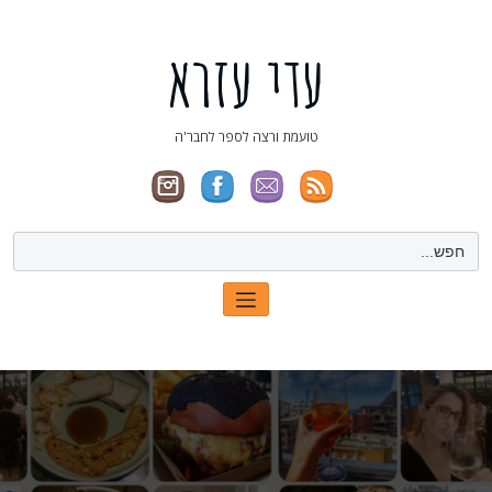
ילוג
תוכן
עדי עזרא
טועמת ורצה לספר לחבר'ה
Search
for: