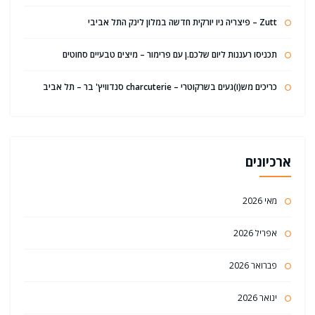
Zutt – פיצריה ניו יורקית חדשה במלון לינק התל אביבי
תכניסו רעננות ליום שלכם.ן עם פרימור – מיצים טבעיים סחוטים
כריכים מש(ו)געים בשרקוטרי – charcuterie סנדוויץ' בר – תל אביב
ארכיונים
מאי 2026
אפריל 2026
פברואר 2026
ינואר 2026