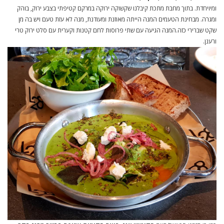
ומיויחדת. בתוך מחבת מתכת קיבלנו שקשוקה ירוקה במרקם קטיפתי בצבע ירוק, בוהק
ומגרה. מבחינת הטעמים המנה הייתה מאוזנת ומעודנת, מנה לא עזת טעם ויש בה מן
שקט שברירי כזה.המנה הגיעה עם שתי פרוסות לחם קטנות וקערית עם סלט ירוק טרי
ורענן.