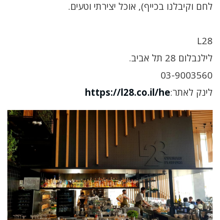
לחם וקיבלנו בכייף), אוכל יצירתי וטעים.
L28
לילנבלום 28 תל אביב.
03-9003560
לינק לאתר:
https://l28.co.il/he