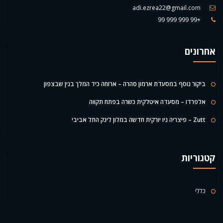
adi.ezrea22@gmail.com
+99 999 999 99
אחרונים
ביקור נוסף במסעדת ארמון סהרה – ארוחה כיד המלך בנין שבצפון
אלפרדו – מסעדה איטלקית כשרה בפתח תקווה
Zutt – פיצריה ניו יורקית חדשה במלון לינק התל אביבי
קטגוריות
כללי