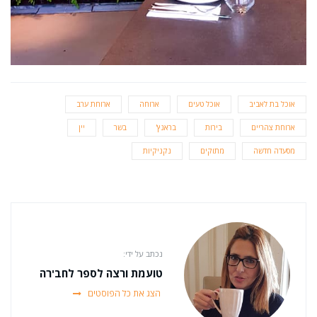
אוכל בת לאביב
אוכל טעים
ארוחה
ארוחת ערב
ארוחת צהריים
בירות
בראנץ'
בשר
יין
מסעדה חדשה
מתוקים
נקניקיות
נכתב על ידי:
טועמת ורצה לספר לחב'רה
הצג את כל הפוסטים