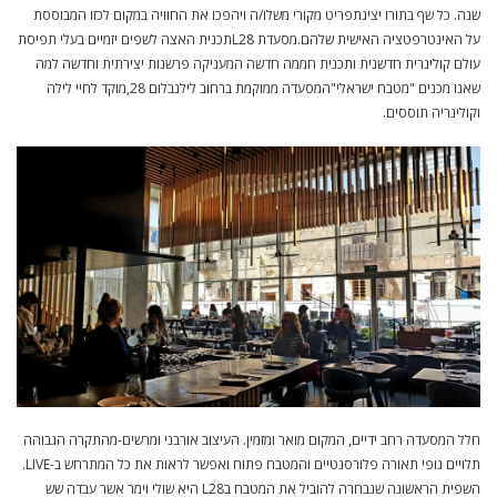
שנה. כל שף בתורו יציגתפריט מקורי משלו/ה ויהפכו את החוויה במקום לכזו המבוססת
על האינטרפטציה האישית שלהם.מסעדת L28תכנית האצה לשפים יזמיים בעלי תפיסת
עולם קולינרית חדשנית ותכנית חממה חדשה המעניקה פרשנות יצירתית וחדשה למה
שאנו מכנים "מטבח ישראלי"המסעדה ממוקמת ברחוב לילנבלום 28,מוקד לחיי לילה
וקולינריה תוססים.
חלל המסעדה רחב ידיים, המקום מואר ומזמין. העיצוב אורבני ומרשים-מהתקרה הגבוהה
תלויים גופי תאורה פלורסנטיים והמטבח פתוח ואפשר לראות את כל המתרחש ב-LIVE.
השפית הראשונה שנבחרה להוביל את המטבח בL28 היא שולי וימר אשר עבדה שש