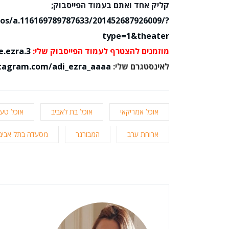
קליק אחד ואתם בעמוד הפייסבוק;
os/a.116169789787633/201452687926009/?
type=1&theater
מוזמנים להצטרף לעמוד הפייסבוק שלי:
.ezra.3
לאינסטגרם שלי:
tagram.com/adi_ezra_aaaa/
אוכל אמריקאי
אוכל בת לאביב
אוכל טעי
ארוחת ערב
המבורגר
מסעדה בתל אביב