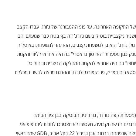
של התקופה האחרונה. על פופ ההמבורגר של ג'ורג' עבדו הקצב
ושניר מקצביית בוטיק בשם ג'ורג' דה בף בטח כבר שמעתם. הם
ל. ג'ורג' הוא בן למשפחת קצבים, הוא עזר למשפחתו באיטליז
 ענק כגון מסעדת "האדסון בראסרי" בה היה אחראי לליווי והקמת
ומפו" בה היה אחראי להקמת המחלקה הבשרית וניהול כל
טאז'ים בפריז, פרנקפורט ולונדון והוא גם מרצה לבשר במכללת
ורג' ושותפו ארתור חברו לקבוצת We like you too (מסעדת קפה נורדוי, נורדיניו, הבוטקה בבן ציון הבימה
ורגרים חדשה וקבועה. מעכשיו לא תצטרכו לחכות ליום פופ אפ
אחד בשבוע אלא תוכלו להגיע למסעדת המבורגרים חדשה שנפתחה ברחוב אבן גבירול 22 בתל אביב, GDB שמה.ראשי