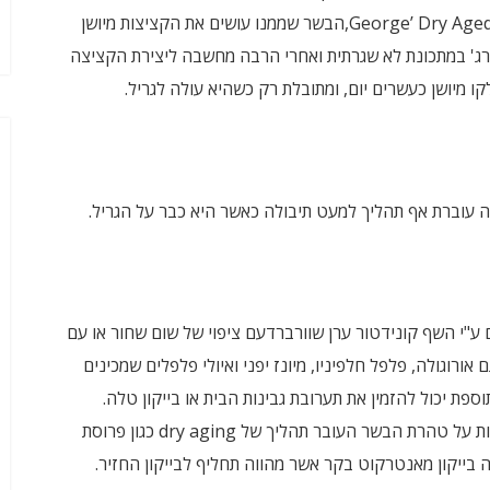
התיבות של שם המקום הם ג'ורג' דה באף, George’ Dry Aged Burgers,הבשר שממנו עושים את הקציצות מיושן
ראי ג'ורג' במתכונת לא שגרתית ואחרי הרבה מחשבה ליצירת הקציצה
ו מיושן כעשרים יום, ומתובלת רק כשהיא עולה לגריל.
ה עוברת אף תהליך למעט תיבולה כאשר היא כבר על הגריל.
ע"י השף קונידטור ערן שוורברדעם ציפוי של שום שחור או עם
 אורוגולה, פלפל חלפיניו, מיונז יפני ואיולי פלפלים שמכינים
פת יכול להזמין את תערובת גבינות הבית או בייקון טלה.
להמבורגר הבשר האיכותי יהיו אופציות מיוחדות לתוספות על טהרת הבשר העובר תהליך של dry aging כגון פרוסת
בייקון מאנטרקוט בקר אשר מהווה תחליף לבייקון החזיר.