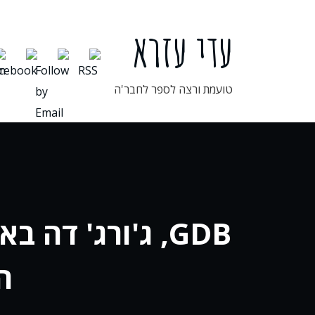
ילוג
תוכן
עדי עזרא
טועמת ורצה לספר לחבר'ה
GDB, ג'ורג' ד
ה