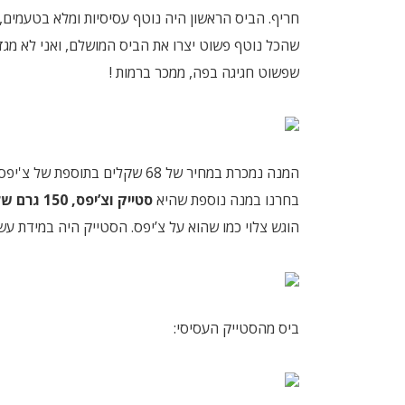
חריף. הביס הראשון היה נוטף עסיסיות ומלא בטעמים, 
שהכל נוטף פשוט יצרו את הביס המושלם, ואני לא מגז
שפשוט חגיגה בפה, ממכר ברמות !
המנה נמכרת במחיר של 68 שקלים בתוספת של צ'יפס דק (מהז'אנר הקפוא).
בחרנו במנה נוספת שהיא
סטייק וצ’יפס, 150 גרם של סטייק סינטה מובחר,
הוגש צלוי כמו שהוא על צ’יפס. הסטייק היה במידת עש
ביס מהסטייק העסיסי: